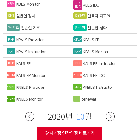
KB
KBLS Monitor
KBM
KBLS IDC
IDC
일반인 강사
만료자 재교육
일강
일강-만
일반인 기초
일반인 심화
일-기초
일-심화
KPALS Provider
KPALS EP
KPP
KPEP
KPALS Instructor
KPALS Monitor
KPI
KPM
KALS EP
KALS EP Instructor
KEP
KEI
KALS EP Monitor
KALS EP IDC
KEIM
KEIDC
KNBLS Provider
KNBLS Instructor
KNBP
KNBI
KNBLS Monitor
Renewal
KNBM
R
2020년
10
월
강사과정 연간일정 바로가기