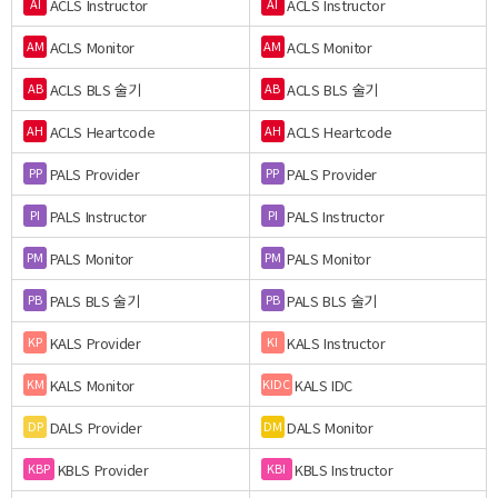
ACLS Instructor
ACLS Instructor
AI
AI
ACLS Monitor
ACLS Monitor
AM
AM
ACLS BLS 술기
ACLS BLS 술기
AB
AB
ACLS Heartcode
ACLS Heartcode
AH
AH
PALS Provider
PALS Provider
PP
PP
PALS Instructor
PALS Instructor
PI
PI
PALS Monitor
PALS Monitor
PM
PM
PALS BLS 술기
PALS BLS 술기
PB
PB
KALS Provider
KALS Instructor
KP
KI
KALS Monitor
KALS IDC
KM
KIDC
DALS Provider
DALS Monitor
DP
DM
KBLS Provider
KBLS Instructor
KBP
KBI