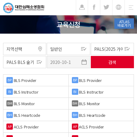
기
ATLAS
교육신청
바로가기
BLS Provider
BLS Provider
BP
BP
BLS Instructor
BLS Instructor
BI
BI
BLS Monitor
BLS Monitor
BM
BM
BLS Heartcode
BLS Heartcode
BH
BH
ACLS Provider
ACLS Provider
AP
AP