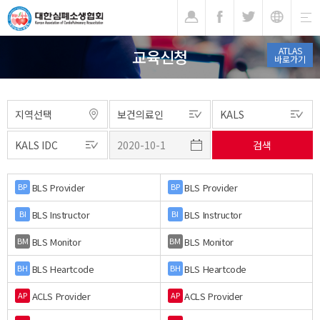
기
ATLAS
교육신청
바로가기
BLS Provider
BLS Provider
BP
BP
BLS Instructor
BLS Instructor
BI
BI
BLS Monitor
BLS Monitor
BM
BM
BLS Heartcode
BLS Heartcode
BH
BH
ACLS Provider
ACLS Provider
AP
AP