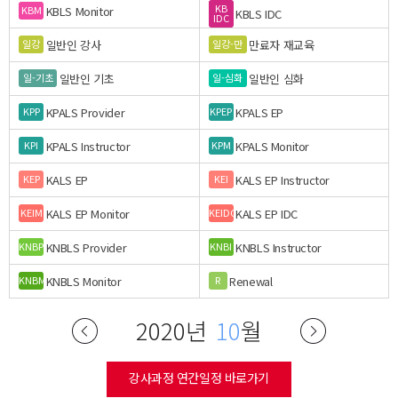
KB
KBLS Monitor
KBM
KBLS IDC
IDC
일반인 강사
만료자 재교육
일강
일강-만
일반인 기초
일반인 심화
일-기초
일-심화
KPALS Provider
KPALS EP
KPP
KPEP
KPALS Instructor
KPALS Monitor
KPI
KPM
KALS EP
KALS EP Instructor
KEP
KEI
KALS EP Monitor
KALS EP IDC
KEIM
KEIDC
KNBLS Provider
KNBLS Instructor
KNBP
KNBI
KNBLS Monitor
Renewal
KNBM
R
2020년
10
월
강사과정 연간일정 바로가기