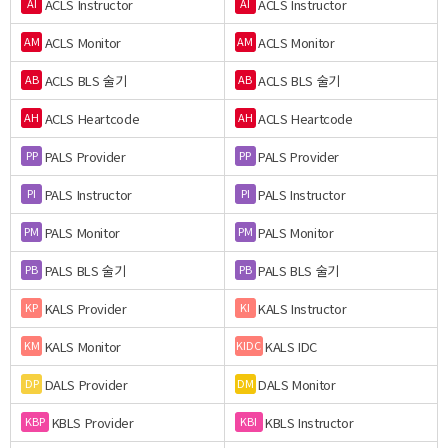
ACLS Instructor
ACLS Instructor
AI
AI
ACLS Monitor
ACLS Monitor
AM
AM
ACLS BLS 술기
ACLS BLS 술기
AB
AB
ACLS Heartcode
ACLS Heartcode
AH
AH
PALS Provider
PALS Provider
PP
PP
PALS Instructor
PALS Instructor
PI
PI
PALS Monitor
PALS Monitor
PM
PM
PALS BLS 술기
PALS BLS 술기
PB
PB
KALS Provider
KALS Instructor
KP
KI
KALS Monitor
KALS IDC
KM
KIDC
DALS Provider
DALS Monitor
DP
DM
KBLS Provider
KBLS Instructor
KBP
KBI