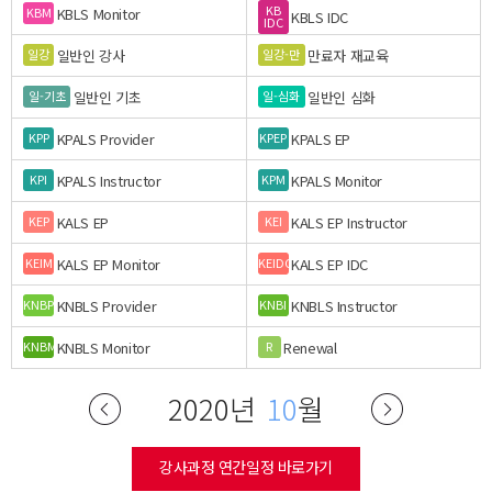
KB
KBLS Monitor
KBM
KBLS IDC
IDC
일반인 강사
만료자 재교육
일강
일강-만
일반인 기초
일반인 심화
일-기초
일-심화
KPALS Provider
KPALS EP
KPP
KPEP
KPALS Instructor
KPALS Monitor
KPI
KPM
KALS EP
KALS EP Instructor
KEP
KEI
KALS EP Monitor
KALS EP IDC
KEIM
KEIDC
KNBLS Provider
KNBLS Instructor
KNBP
KNBI
KNBLS Monitor
Renewal
KNBM
R
2020년
10
월
강사과정 연간일정 바로가기