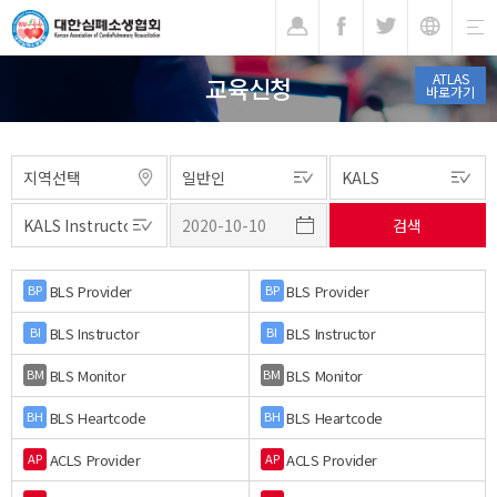
기
ATLAS
교육신청
바로가기
BLS Provider
BLS Provider
BP
BP
BLS Instructor
BLS Instructor
BI
BI
BLS Monitor
BLS Monitor
BM
BM
BLS Heartcode
BLS Heartcode
BH
BH
ACLS Provider
ACLS Provider
AP
AP