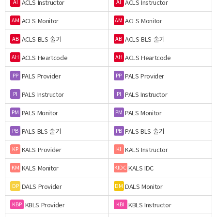
ACLS Instructor
ACLS Instructor
AI
AI
ACLS Monitor
ACLS Monitor
AM
AM
ACLS BLS 술기
ACLS BLS 술기
AB
AB
ACLS Heartcode
ACLS Heartcode
AH
AH
PALS Provider
PALS Provider
PP
PP
PALS Instructor
PALS Instructor
PI
PI
PALS Monitor
PALS Monitor
PM
PM
PALS BLS 술기
PALS BLS 술기
PB
PB
KALS Provider
KALS Instructor
KP
KI
KALS Monitor
KALS IDC
KM
KIDC
DALS Provider
DALS Monitor
DP
DM
KBLS Provider
KBLS Instructor
KBP
KBI