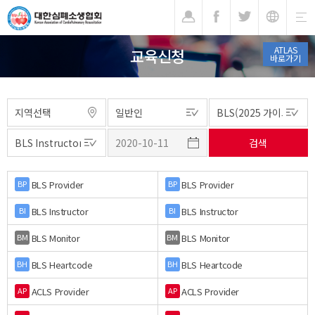
기
ATLAS
교육신청
바로가기
BLS Provider
BLS Provider
BP
BP
BLS Instructor
BLS Instructor
BI
BI
BLS Monitor
BLS Monitor
BM
BM
BLS Heartcode
BLS Heartcode
BH
BH
ACLS Provider
ACLS Provider
AP
AP