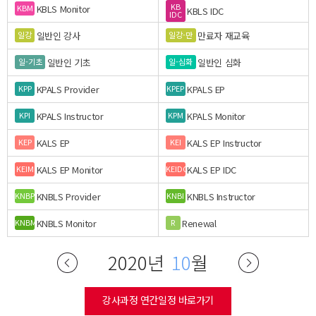
KB
KBLS Monitor
KBM
KBLS IDC
IDC
일반인 강사
만료자 재교육
일강
일강-만
일반인 기초
일반인 심화
일-기초
일-심화
KPALS Provider
KPALS EP
KPP
KPEP
KPALS Instructor
KPALS Monitor
KPI
KPM
KALS EP
KALS EP Instructor
KEP
KEI
KALS EP Monitor
KALS EP IDC
KEIM
KEIDC
KNBLS Provider
KNBLS Instructor
KNBP
KNBI
KNBLS Monitor
Renewal
KNBM
R
2020년
10
월
강사과정 연간일정 바로가기