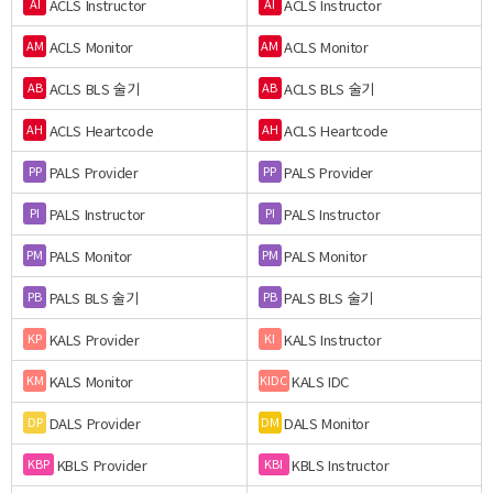
ACLS Instructor
ACLS Instructor
AI
AI
ACLS Monitor
ACLS Monitor
AM
AM
ACLS BLS 술기
ACLS BLS 술기
AB
AB
ACLS Heartcode
ACLS Heartcode
AH
AH
PALS Provider
PALS Provider
PP
PP
PALS Instructor
PALS Instructor
PI
PI
PALS Monitor
PALS Monitor
PM
PM
PALS BLS 술기
PALS BLS 술기
PB
PB
KALS Provider
KALS Instructor
KP
KI
KALS Monitor
KALS IDC
KM
KIDC
DALS Provider
DALS Monitor
DP
DM
KBLS Provider
KBLS Instructor
KBP
KBI