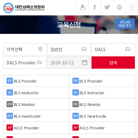
기
ATLAS
교육신청
바로가기
BLS Provider
BLS Provider
BP
BP
BLS Instructor
BLS Instructor
BI
BI
BLS Monitor
BLS Monitor
BM
BM
BLS Heartcode
BLS Heartcode
BH
BH
ACLS Provider
ACLS Provider
AP
AP