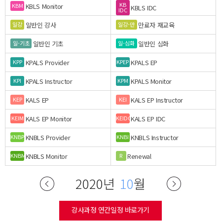
KB
KBLS Monitor
KBM
KBLS IDC
IDC
일반인 강사
만료자 재교육
일강
일강-만
일반인 기초
일반인 심화
일-기초
일-심화
KPALS Provider
KPALS EP
KPP
KPEP
KPALS Instructor
KPALS Monitor
KPI
KPM
KALS EP
KALS EP Instructor
KEP
KEI
KALS EP Monitor
KALS EP IDC
KEIM
KEIDC
KNBLS Provider
KNBLS Instructor
KNBP
KNBI
KNBLS Monitor
Renewal
KNBM
R
2020년
10
월
강사과정 연간일정 바로가기