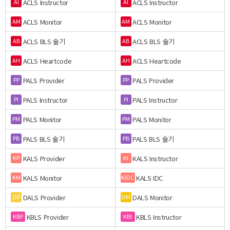
ACLS Instructor
ACLS Instructor
AI
AI
ACLS Monitor
ACLS Monitor
AM
AM
ACLS BLS 술기
ACLS BLS 술기
AB
AB
ACLS Heartcode
ACLS Heartcode
AH
AH
PALS Provider
PALS Provider
PP
PP
PALS Instructor
PALS Instructor
PI
PI
PALS Monitor
PALS Monitor
PM
PM
PALS BLS 술기
PALS BLS 술기
PB
PB
KALS Provider
KALS Instructor
KP
KI
KALS Monitor
KALS IDC
KM
KIDC
DALS Provider
DALS Monitor
DP
DM
KBLS Provider
KBLS Instructor
KBP
KBI