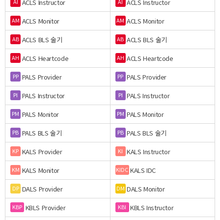
ACLS Instructor
ACLS Instructor
AI
AI
ACLS Monitor
ACLS Monitor
AM
AM
ACLS BLS 술기
ACLS BLS 술기
AB
AB
ACLS Heartcode
ACLS Heartcode
AH
AH
PALS Provider
PALS Provider
PP
PP
PALS Instructor
PALS Instructor
PI
PI
PALS Monitor
PALS Monitor
PM
PM
PALS BLS 술기
PALS BLS 술기
PB
PB
KALS Provider
KALS Instructor
KP
KI
KALS Monitor
KALS IDC
KM
KIDC
DALS Provider
DALS Monitor
DP
DM
KBLS Provider
KBLS Instructor
KBP
KBI