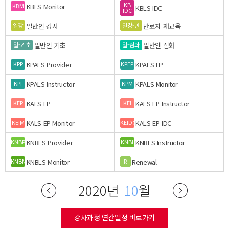
KB
KBLS Monitor
KBM
KBLS IDC
IDC
일반인 강사
만료자 재교육
일강
일강-만
일반인 기초
일반인 심화
일-기초
일-심화
KPALS Provider
KPALS EP
KPP
KPEP
KPALS Instructor
KPALS Monitor
KPI
KPM
KALS EP
KALS EP Instructor
KEP
KEI
KALS EP Monitor
KALS EP IDC
KEIM
KEIDC
KNBLS Provider
KNBLS Instructor
KNBP
KNBI
KNBLS Monitor
Renewal
KNBM
R
2020년
10
월
강사과정 연간일정 바로가기