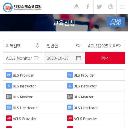
기
ATLAS
교육신청
바로가기
BLS Provider
BLS Provider
BP
BP
BLS Instructor
BLS Instructor
BI
BI
BLS Monitor
BLS Monitor
BM
BM
BLS Heartcode
BLS Heartcode
BH
BH
ACLS Provider
ACLS Provider
AP
AP