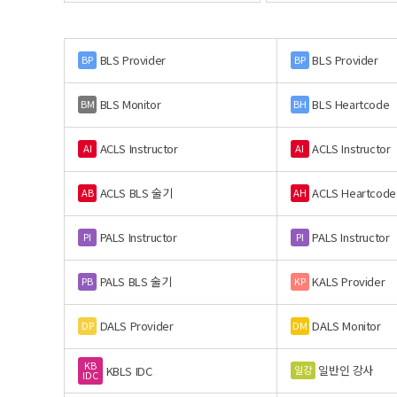
BLS Provider
BLS Provider
BP
BP
BLS Monitor
BLS Heartcode
BM
BH
ACLS Instructor
ACLS Instructor
AI
AI
ACLS BLS 술기
ACLS Heartcode
AB
AH
PALS Instructor
PALS Instructor
PI
PI
PALS BLS 술기
KALS Provider
PB
KP
DALS Provider
DALS Monitor
DP
DM
KB
일반인 강사
일강
KBLS IDC
IDC