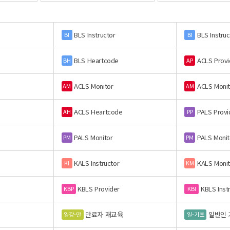
BLS Instructor
BLS Instruc
BI
BI
BLS Heartcode
ACLS Provi
BH
AP
ACLS Monitor
ACLS Monit
AM
AM
ACLS Heartcode
PALS Provi
AH
PP
PALS Monitor
PALS Monit
PM
PM
KALS Instructor
KALS Monit
KI
KM
KBLS Provider
KBLS Inst
KBP
KBI
만료자 재교육
일반인 
일강-만
일-기초