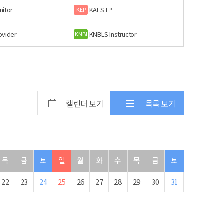
nitor
KALS EP
KEP
ovider
KNBLS Instructor
KNBI
캘린더 보기
목록 보기
목
금
토
일
월
화
수
목
금
토
22
23
24
25
26
27
28
29
30
31