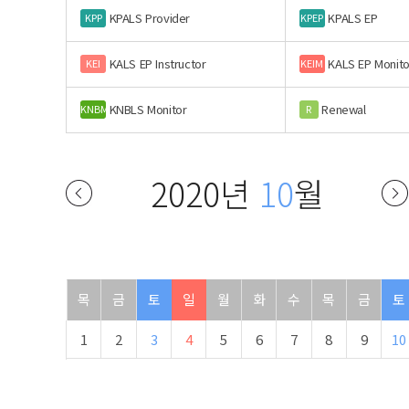
KPALS Provider
KPALS EP
KPP
KPEP
KALS EP Instructor
KALS EP Monito
KEI
KEIM
KNBLS Monitor
Renewal
KNBM
R
2020년
10
월
목
금
토
일
월
화
수
목
금
토
1
2
3
4
5
6
7
8
9
10