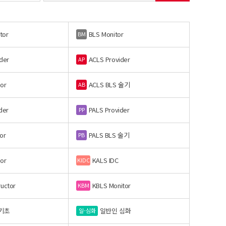
tor
BLS Monitor
BM
der
ACLS Provider
AP
or
ACLS BLS 술기
AB
der
PALS Provider
PP
or
PALS BLS 술기
PB
or
KALS IDC
KIDC
ructor
KBLS Monitor
KBM
기초
일반인 심화
일-심화