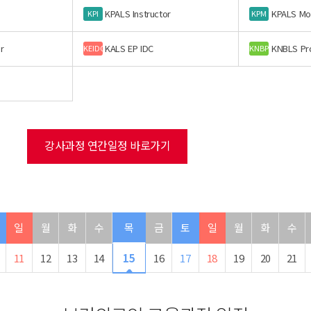
KPALS Instructor
KPALS Mo
KPI
KPM
r
KALS EP IDC
KNBLS Pr
KEIDC
KNBP
강사과정 연간일정 바로가기
일
월
화
수
목
금
토
일
월
화
수
11
12
13
14
15
16
17
18
19
20
21