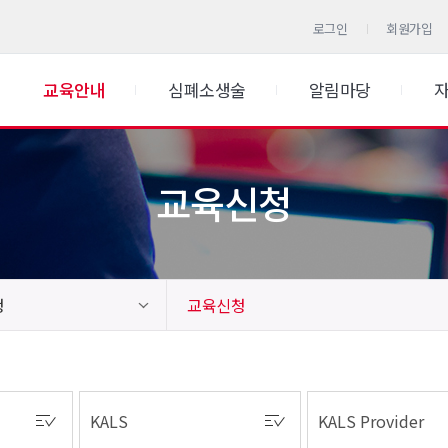
로그인
회원가입
교육안내
심폐소생술
알림마당
교육신청
청
교육신청