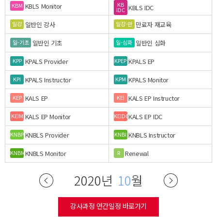
KB
KBLS Monitor
KBM
KBLS IDC
IDC
일반인 강사
만료자 재교육
일강
일강-만
일반인 기초
일반인 심화
일-기초
일-심화
KPALS Provider
KPALS EP
KPP
KPEP
KPALS Instructor
KPALS Monitor
KPI
KPM
KALS EP
KALS EP Instructor
KEP
KEI
KALS EP Monitor
KALS EP IDC
KEIM
KEIDC
KNBLS Provider
KNBLS Instructor
KNBP
KNBI
KNBLS Monitor
Renewal
KNBM
R
2020년
10
월
강사과정 연간일정 바로가기