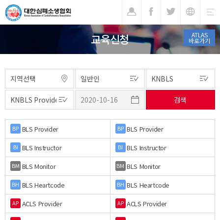
기
ATLAS
교육신청
바로가기
BLS Provider
BLS Provider
BP
BP
BLS Instructor
BLS Instructor
BI
BI
BLS Monitor
BLS Monitor
BM
BM
BLS Heartcode
BLS Heartcode
BH
BH
ACLS Provider
ACLS Provider
AP
AP