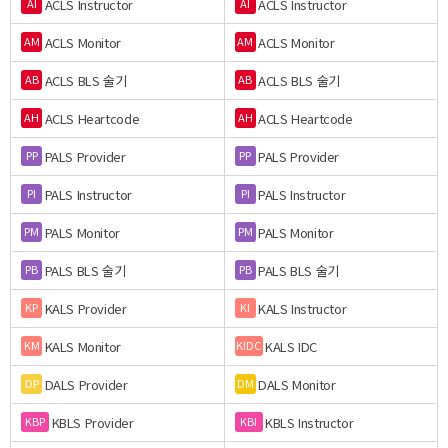
ACLS Instructor
ACLS Instructor
AI
AI
ACLS Monitor
ACLS Monitor
AM
AM
ACLS BLS 술기
ACLS BLS 술기
AB
AB
ACLS Heartcode
ACLS Heartcode
AH
AH
PALS Provider
PALS Provider
PP
PP
PALS Instructor
PALS Instructor
PI
PI
PALS Monitor
PALS Monitor
PM
PM
PALS BLS 술기
PALS BLS 술기
PB
PB
KALS Provider
KALS Instructor
KP
KI
KALS Monitor
KALS IDC
KM
KIDC
DALS Provider
DALS Monitor
DP
DM
KBLS Provider
KBLS Instructor
KBP
KBI