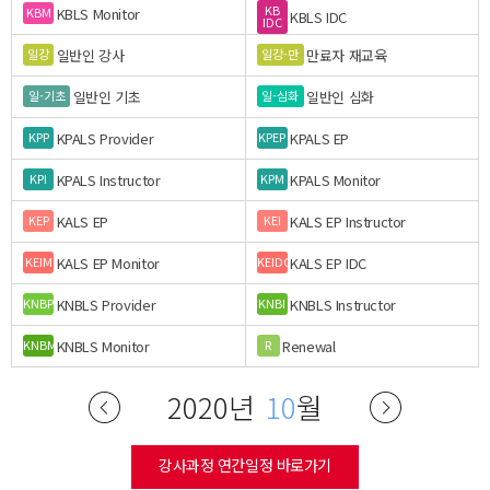
KB
KBLS Monitor
KBM
KBLS IDC
IDC
일반인 강사
만료자 재교육
일강
일강-만
일반인 기초
일반인 심화
일-기초
일-심화
KPALS Provider
KPALS EP
KPP
KPEP
KPALS Instructor
KPALS Monitor
KPI
KPM
KALS EP
KALS EP Instructor
KEP
KEI
KALS EP Monitor
KALS EP IDC
KEIM
KEIDC
KNBLS Provider
KNBLS Instructor
KNBP
KNBI
KNBLS Monitor
Renewal
KNBM
R
2020년
10
월
강사과정 연간일정 바로가기