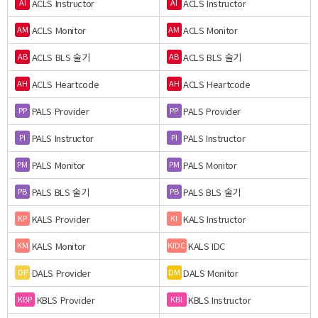
ACLS Instructor
ACLS Instructor
AI
AI
ACLS Monitor
ACLS Monitor
AM
AM
ACLS BLS 술기
ACLS BLS 술기
AB
AB
ACLS Heartcode
ACLS Heartcode
AH
AH
PALS Provider
PALS Provider
PP
PP
PALS Instructor
PALS Instructor
PI
PI
PALS Monitor
PALS Monitor
PM
PM
PALS BLS 술기
PALS BLS 술기
PB
PB
KALS Provider
KALS Instructor
KP
KI
KALS Monitor
KALS IDC
KM
KIDC
DALS Provider
DALS Monitor
DP
DM
KBLS Provider
KBLS Instructor
KBP
KBI