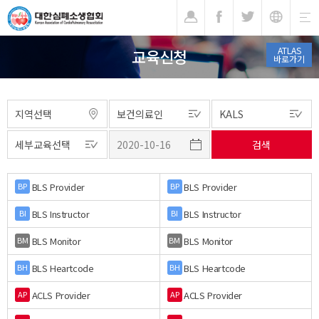
기
ATLAS
교육신청
바로가기
BLS Provider
BLS Provider
BP
BP
BLS Instructor
BLS Instructor
BI
BI
BLS Monitor
BLS Monitor
BM
BM
BLS Heartcode
BLS Heartcode
BH
BH
ACLS Provider
ACLS Provider
AP
AP