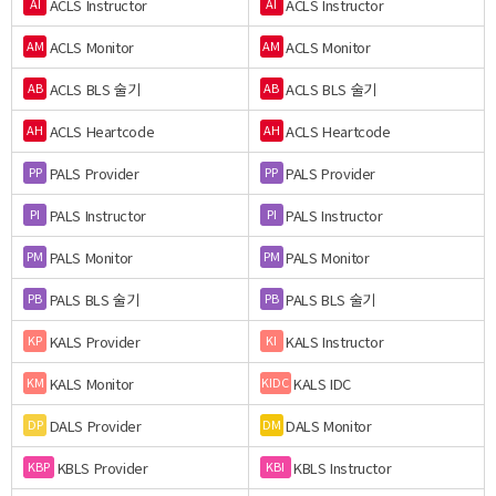
ACLS Instructor
ACLS Instructor
AI
AI
ACLS Monitor
ACLS Monitor
AM
AM
ACLS BLS 술기
ACLS BLS 술기
AB
AB
ACLS Heartcode
ACLS Heartcode
AH
AH
PALS Provider
PALS Provider
PP
PP
PALS Instructor
PALS Instructor
PI
PI
PALS Monitor
PALS Monitor
PM
PM
PALS BLS 술기
PALS BLS 술기
PB
PB
KALS Provider
KALS Instructor
KP
KI
KALS Monitor
KALS IDC
KM
KIDC
DALS Provider
DALS Monitor
DP
DM
KBLS Provider
KBLS Instructor
KBP
KBI