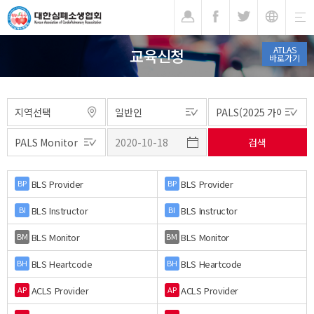
기
ATLAS
교육신청
바로가기
BLS Provider
BLS Provider
BP
BP
BLS Instructor
BLS Instructor
BI
BI
BLS Monitor
BLS Monitor
BM
BM
BLS Heartcode
BLS Heartcode
BH
BH
ACLS Provider
ACLS Provider
AP
AP