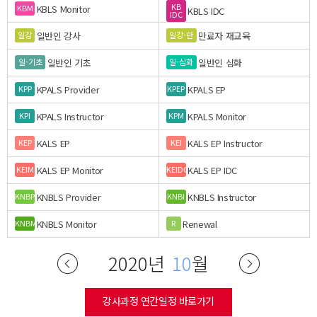
KB
KBLS Monitor
KBM
KBLS IDC
IDC
일반인 강사
만료자 재교육
일강
일강-만
일반인 기초
일반인 심화
일-기초
일-심화
KPALS Provider
KPALS EP
KPP
KPEP
KPALS Instructor
KPALS Monitor
KPI
KPM
KALS EP
KALS EP Instructor
KEP
KEI
KALS EP Monitor
KALS EP IDC
KEIM
KEIDC
KNBLS Provider
KNBLS Instructor
KNBP
KNBI
KNBLS Monitor
Renewal
KNBM
R
2020년
10
월
강사과정 연간일정 바로가기