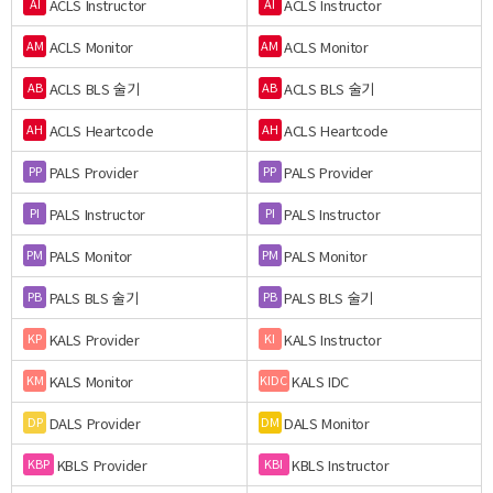
ACLS Instructor
ACLS Instructor
AI
AI
ACLS Monitor
ACLS Monitor
AM
AM
ACLS BLS 술기
ACLS BLS 술기
AB
AB
ACLS Heartcode
ACLS Heartcode
AH
AH
PALS Provider
PALS Provider
PP
PP
PALS Instructor
PALS Instructor
PI
PI
PALS Monitor
PALS Monitor
PM
PM
PALS BLS 술기
PALS BLS 술기
PB
PB
KALS Provider
KALS Instructor
KP
KI
KALS Monitor
KALS IDC
KM
KIDC
DALS Provider
DALS Monitor
DP
DM
KBLS Provider
KBLS Instructor
KBP
KBI