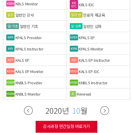
KB
KBLS Monitor
KBM
KBLS IDC
IDC
일반인 강사
만료자 재교육
일강
일강-만
일반인 기초
일반인 심화
일-기초
일-심화
KPALS Provider
KPALS EP
KPP
KPEP
KPALS Instructor
KPALS Monitor
KPI
KPM
KALS EP
KALS EP Instructor
KEP
KEI
KALS EP Monitor
KALS EP IDC
KEIM
KEIDC
KNBLS Provider
KNBLS Instructor
KNBP
KNBI
KNBLS Monitor
Renewal
KNBM
R
2020년
10
월
강사과정 연간일정 바로가기