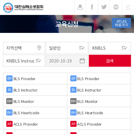
기
ATLAS
교육신청
바로가기
BLS Provider
BLS Provider
BP
BP
BLS Instructor
BLS Instructor
BI
BI
BLS Monitor
BLS Monitor
BM
BM
BLS Heartcode
BLS Heartcode
BH
BH
ACLS Provider
ACLS Provider
AP
AP