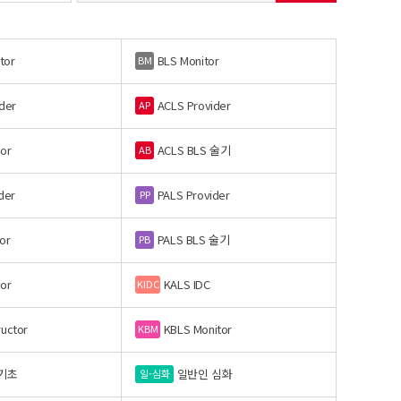
tor
BLS Monitor
BM
der
ACLS Provider
AP
or
ACLS BLS 술기
AB
der
PALS Provider
PP
or
PALS BLS 술기
PB
or
KALS IDC
KIDC
ructor
KBLS Monitor
KBM
기초
일반인 심화
일-심화