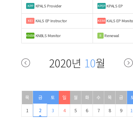
KPALS Provider
KPALS EP
KPP
KPEP
KALS EP Instructor
KALS EP Monito
KEI
KEIM
KNBLS Monitor
Renewal
KNBM
R
2020년
10
월
목
금
토
일
월
화
수
목
금
1
2
3
4
5
6
7
8
9
1