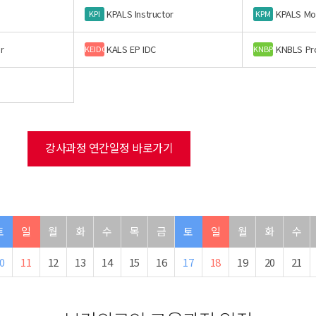
KPALS Instructor
KPALS Mo
KPI
KPM
r
KALS EP IDC
KNBLS Pr
KEIDC
KNBP
강사과정 연간일정 바로가기
토
일
월
화
수
목
금
토
일
월
화
수
0
11
12
13
14
15
16
17
18
19
20
21