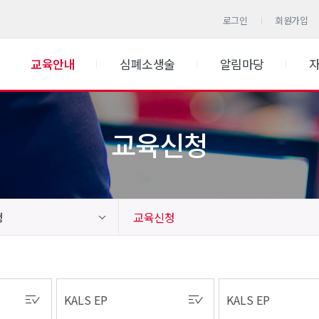
로그인
회원가입
교육안내
심폐소생술
알림마당
교육신청
청
교육신청