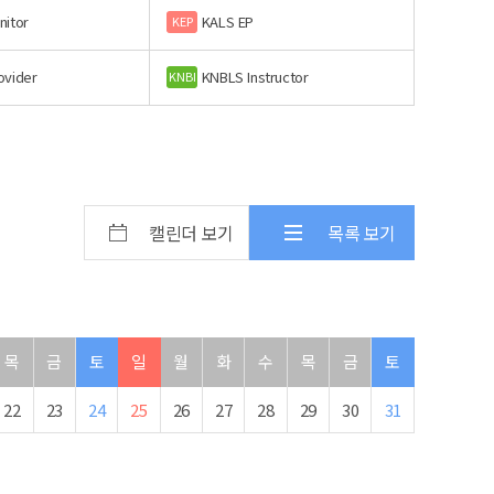
nitor
KALS EP
KEP
ovider
KNBLS Instructor
KNBI
캘린더 보기
목록 보기
목
금
토
일
월
화
수
목
금
토
22
23
24
25
26
27
28
29
30
31