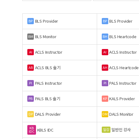
BLS Provider
BLS Provider
BP
BP
BLS Monitor
BLS Heartcode
BM
BH
ACLS Instructor
ACLS Instructor
AI
AI
ACLS BLS 술기
ACLS Heartcode
AB
AH
PALS Instructor
PALS Instructor
PI
PI
PALS BLS 술기
KALS Provider
PB
KP
DALS Provider
DALS Monitor
DP
DM
KB
일반인 강사
일강
KBLS IDC
IDC