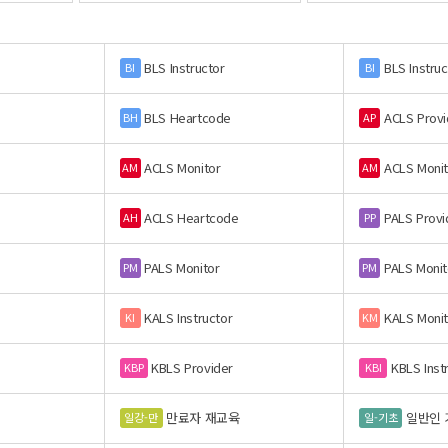
BLS Instructor
BLS Instruc
BI
BI
BLS Heartcode
ACLS Provi
BH
AP
ACLS Monitor
ACLS Monit
AM
AM
ACLS Heartcode
PALS Provi
AH
PP
PALS Monitor
PALS Monit
PM
PM
KALS Instructor
KALS Monit
KI
KM
KBLS Provider
KBLS Inst
KBP
KBI
만료자 재교육
일반인 
일강-만
일-기초