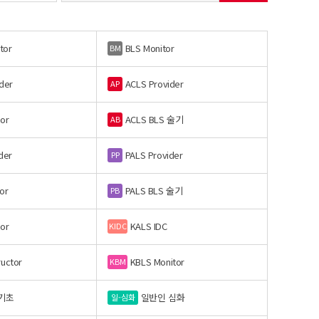
tor
BLS Monitor
BM
der
ACLS Provider
AP
or
ACLS BLS 술기
AB
der
PALS Provider
PP
or
PALS BLS 술기
PB
or
KALS IDC
KIDC
ructor
KBLS Monitor
KBM
기초
일반인 심화
일-심화