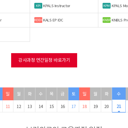
KPALS Instructor
KPALS Mo
KPI
KPM
r
KALS EP IDC
KNBLS Pr
KEIDC
KNBP
강사과정 연간일정 바로가기
일
월
화
수
목
금
토
일
월
화
수
11
12
13
14
15
16
17
18
19
20
21