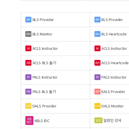
BLS Provider
BLS Provider
BP
BP
BLS Monitor
BLS Heartcode
BM
BH
ACLS Instructor
ACLS Instructor
AI
AI
ACLS BLS 술기
ACLS Heartcode
AB
AH
PALS Instructor
PALS Instructor
PI
PI
PALS BLS 술기
KALS Provider
PB
KP
DALS Provider
DALS Monitor
DP
DM
KB
일반인 강사
일강
KBLS IDC
IDC