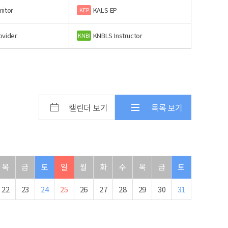
nitor
KALS EP
KEP
ovider
KNBLS Instructor
KNBI
캘린더 보기
목록 보기
목
금
토
일
월
화
수
목
금
토
22
23
24
25
26
27
28
29
30
31