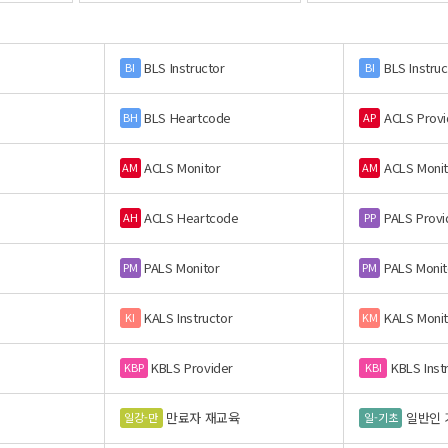
BLS Instructor
BLS Instruc
BI
BI
BLS Heartcode
ACLS Provi
BH
AP
ACLS Monitor
ACLS Monit
AM
AM
ACLS Heartcode
PALS Provi
AH
PP
PALS Monitor
PALS Monit
PM
PM
KALS Instructor
KALS Monit
KI
KM
KBLS Provider
KBLS Inst
KBP
KBI
만료자 재교육
일반인 
일강-만
일-기초