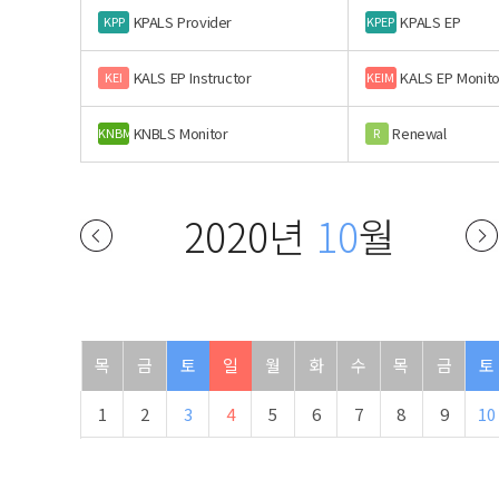
KPALS Provider
KPALS EP
KPP
KPEP
KALS EP Instructor
KALS EP Monito
KEI
KEIM
KNBLS Monitor
Renewal
KNBM
R
2020년
10
월
목
금
토
일
월
화
수
목
금
토
1
2
3
4
5
6
7
8
9
10