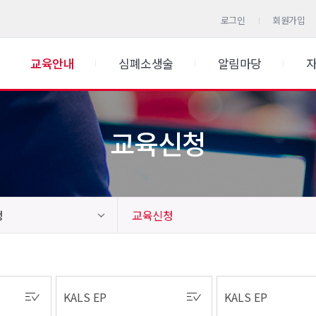
로그인
회원가입
교육안내
심폐소생술
알림마당
교육신청
청
교육신청