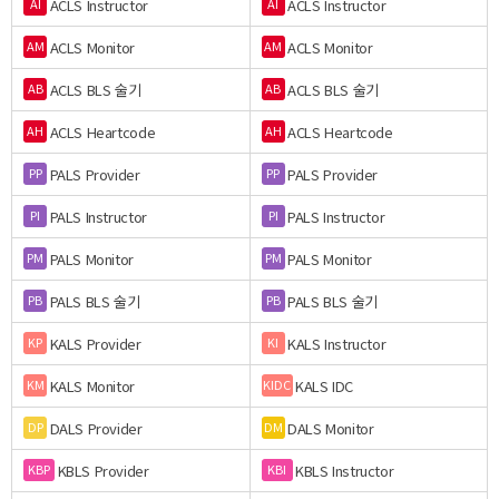
ACLS Instructor
ACLS Instructor
AI
AI
ACLS Monitor
ACLS Monitor
AM
AM
ACLS BLS 술기
ACLS BLS 술기
AB
AB
ACLS Heartcode
ACLS Heartcode
AH
AH
PALS Provider
PALS Provider
PP
PP
PALS Instructor
PALS Instructor
PI
PI
PALS Monitor
PALS Monitor
PM
PM
PALS BLS 술기
PALS BLS 술기
PB
PB
KALS Provider
KALS Instructor
KP
KI
KALS Monitor
KALS IDC
KM
KIDC
DALS Provider
DALS Monitor
DP
DM
KBLS Provider
KBLS Instructor
KBP
KBI