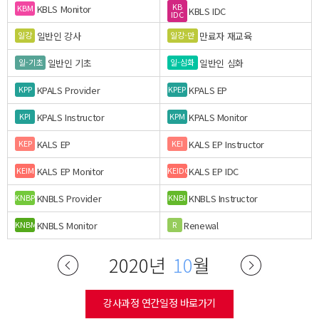
KB
KBLS Monitor
KBM
KBLS IDC
IDC
일반인 강사
만료자 재교육
일강
일강-만
일반인 기초
일반인 심화
일-기초
일-심화
KPALS Provider
KPALS EP
KPP
KPEP
KPALS Instructor
KPALS Monitor
KPI
KPM
KALS EP
KALS EP Instructor
KEP
KEI
KALS EP Monitor
KALS EP IDC
KEIM
KEIDC
KNBLS Provider
KNBLS Instructor
KNBP
KNBI
KNBLS Monitor
Renewal
KNBM
R
2020년
10
월
강사과정 연간일정 바로가기