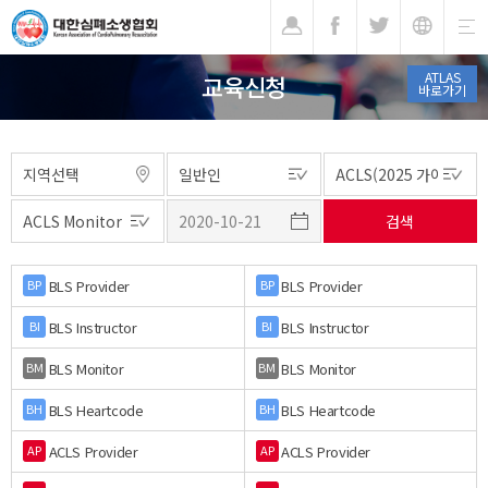
기
ATLAS
교육신청
바로가기
BLS Provider
BLS Provider
BP
BP
BLS Instructor
BLS Instructor
BI
BI
BLS Monitor
BLS Monitor
BM
BM
BLS Heartcode
BLS Heartcode
BH
BH
ACLS Provider
ACLS Provider
AP
AP