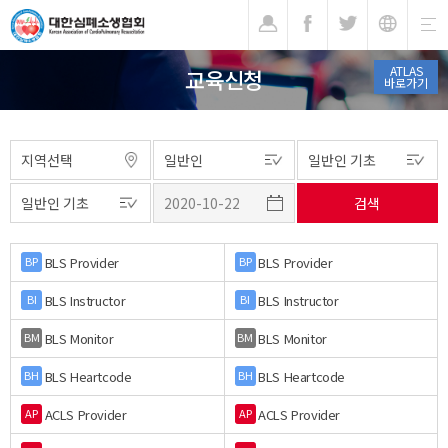
기
ATLAS
교육신청
바로가기
BLS Provider
BLS Provider
BP
BP
BLS Instructor
BLS Instructor
BI
BI
BLS Monitor
BLS Monitor
BM
BM
BLS Heartcode
BLS Heartcode
BH
BH
ACLS Provider
ACLS Provider
AP
AP