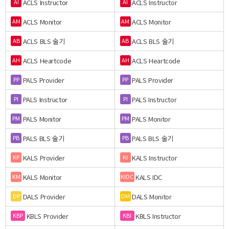
ACLS Instructor
ACLS Instructor
AI
AI
ACLS Monitor
ACLS Monitor
AM
AM
ACLS BLS 술기
ACLS BLS 술기
AB
AB
ACLS Heartcode
ACLS Heartcode
AH
AH
PALS Provider
PALS Provider
PP
PP
PALS Instructor
PALS Instructor
PI
PI
PALS Monitor
PALS Monitor
PM
PM
PALS BLS 술기
PALS BLS 술기
PB
PB
KALS Provider
KALS Instructor
KP
KI
KALS Monitor
KALS IDC
KM
KIDC
DALS Provider
DALS Monitor
DP
DM
KBLS Provider
KBLS Instructor
KBP
KBI