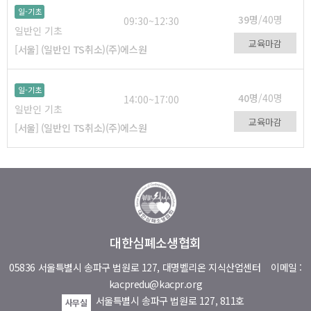
일-기초
39명
/40명
09:30~12:30
일반인 기초
교육마감
[서울] (일반인 TS취소)(주)에스원
일-기초
40명
/40명
14:00~17:00
일반인 기초
교육마감
[서울] (일반인 TS취소)(주)에스원
대한심폐소생협회
05836 서울특별시 송파구 법원로 127, 대명벨리온 지식산업센터
이메일 :
kacpredu@kacpr.org
서울특별시 송파구 법원로 127, 811호
사무실