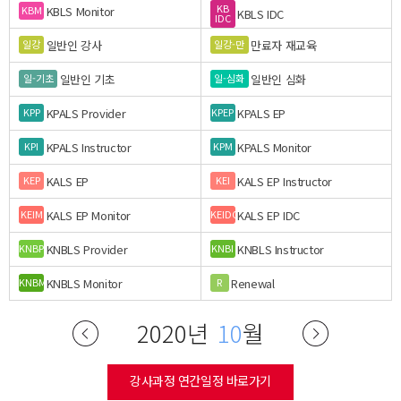
KB
KBLS Monitor
KBM
KBLS IDC
IDC
일반인 강사
만료자 재교육
일강
일강-만
일반인 기초
일반인 심화
일-기초
일-심화
KPALS Provider
KPALS EP
KPP
KPEP
KPALS Instructor
KPALS Monitor
KPI
KPM
KALS EP
KALS EP Instructor
KEP
KEI
KALS EP Monitor
KALS EP IDC
KEIM
KEIDC
KNBLS Provider
KNBLS Instructor
KNBP
KNBI
KNBLS Monitor
Renewal
KNBM
R
2020년
10
월
강사과정 연간일정 바로가기