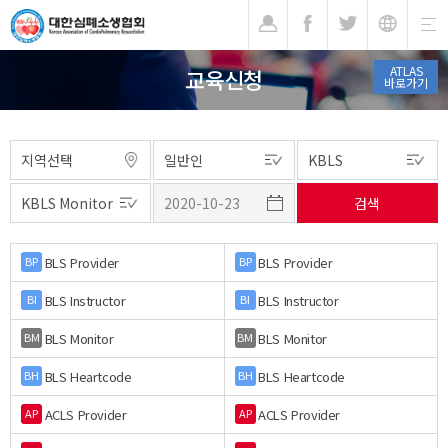
기
ATLAS
교육신청
바로가기
BLS Provider
BLS Provider
BP
BP
BLS Instructor
BLS Instructor
BI
BI
BLS Monitor
BLS Monitor
BM
BM
BLS Heartcode
BLS Heartcode
BH
BH
ACLS Provider
ACLS Provider
AP
AP