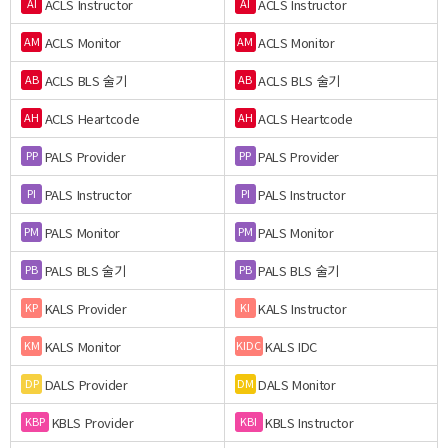
ACLS Instructor
ACLS Instructor
AI
AI
ACLS Monitor
ACLS Monitor
AM
AM
ACLS BLS 술기
ACLS BLS 술기
AB
AB
ACLS Heartcode
ACLS Heartcode
AH
AH
PALS Provider
PALS Provider
PP
PP
PALS Instructor
PALS Instructor
PI
PI
PALS Monitor
PALS Monitor
PM
PM
PALS BLS 술기
PALS BLS 술기
PB
PB
KALS Provider
KALS Instructor
KP
KI
KALS Monitor
KALS IDC
KM
KIDC
DALS Provider
DALS Monitor
DP
DM
KBLS Provider
KBLS Instructor
KBP
KBI