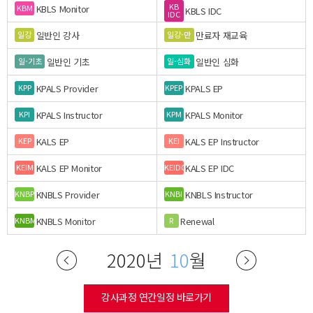
KB
KBLS Monitor
KBM
KBLS IDC
IDC
일반인 강사
만료자 재교육
일강
일강-만
일반인 기초
일반인 심화
일-기초
일-심화
KPALS Provider
KPALS EP
KPP
KPEP
KPALS Instructor
KPALS Monitor
KPI
KPM
KALS EP
KALS EP Instructor
KEP
KEI
KALS EP Monitor
KALS EP IDC
KEIM
KEIDC
KNBLS Provider
KNBLS Instructor
KNBP
KNBI
KNBLS Monitor
Renewal
KNBM
R
2020년
10
월
강사과정 연간일정 바로가기