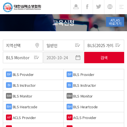
기
ATLAS
교육신청
바로가기
BLS Provider
BLS Provider
BP
BP
BLS Instructor
BLS Instructor
BI
BI
BLS Monitor
BLS Monitor
BM
BM
BLS Heartcode
BLS Heartcode
BH
BH
ACLS Provider
ACLS Provider
AP
AP