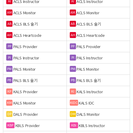
ACLS Instructor
ACLS Instructor
AI
AI
ACLS Monitor
ACLS Monitor
AM
AM
ACLS BLS 술기
ACLS BLS 술기
AB
AB
ACLS Heartcode
ACLS Heartcode
AH
AH
PALS Provider
PALS Provider
PP
PP
PALS Instructor
PALS Instructor
PI
PI
PALS Monitor
PALS Monitor
PM
PM
PALS BLS 술기
PALS BLS 술기
PB
PB
KALS Provider
KALS Instructor
KP
KI
KALS Monitor
KALS IDC
KM
KIDC
DALS Provider
DALS Monitor
DP
DM
KBLS Provider
KBLS Instructor
KBP
KBI