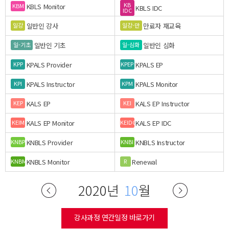
KB
KBLS Monitor
KBM
KBLS IDC
IDC
일반인 강사
만료자 재교육
일강
일강-만
일반인 기초
일반인 심화
일-기초
일-심화
KPALS Provider
KPALS EP
KPP
KPEP
KPALS Instructor
KPALS Monitor
KPI
KPM
KALS EP
KALS EP Instructor
KEP
KEI
KALS EP Monitor
KALS EP IDC
KEIM
KEIDC
KNBLS Provider
KNBLS Instructor
KNBP
KNBI
KNBLS Monitor
Renewal
KNBM
R
2020년
10
월
강사과정 연간일정 바로가기