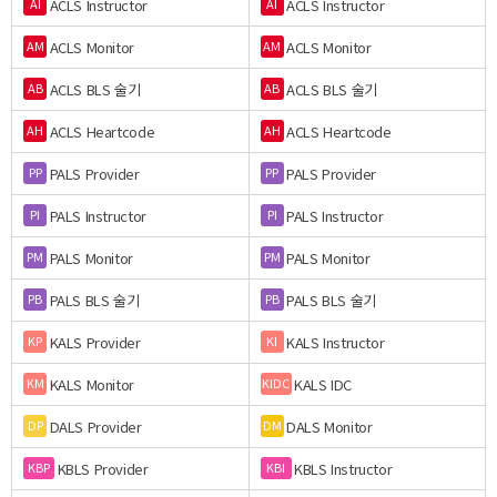
ACLS Instructor
ACLS Instructor
AI
AI
ACLS Monitor
ACLS Monitor
AM
AM
ACLS BLS 술기
ACLS BLS 술기
AB
AB
ACLS Heartcode
ACLS Heartcode
AH
AH
PALS Provider
PALS Provider
PP
PP
PALS Instructor
PALS Instructor
PI
PI
PALS Monitor
PALS Monitor
PM
PM
PALS BLS 술기
PALS BLS 술기
PB
PB
KALS Provider
KALS Instructor
KP
KI
KALS Monitor
KALS IDC
KM
KIDC
DALS Provider
DALS Monitor
DP
DM
KBLS Provider
KBLS Instructor
KBP
KBI