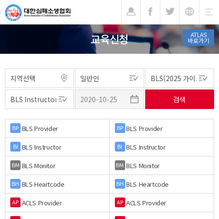
기
ATLAS
교육신청
바로가기
BLS Provider
BLS Provider
BP
BP
BLS Instructor
BLS Instructor
BI
BI
BLS Monitor
BLS Monitor
BM
BM
BLS Heartcode
BLS Heartcode
BH
BH
ACLS Provider
ACLS Provider
AP
AP