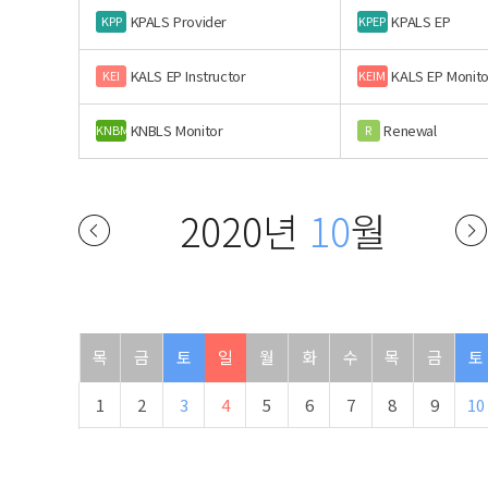
KPALS Provider
KPALS EP
KPP
KPEP
KALS EP Instructor
KALS EP Monito
KEI
KEIM
KNBLS Monitor
Renewal
KNBM
R
2020년
10
월
목
금
토
일
월
화
수
목
금
토
1
2
3
4
5
6
7
8
9
10