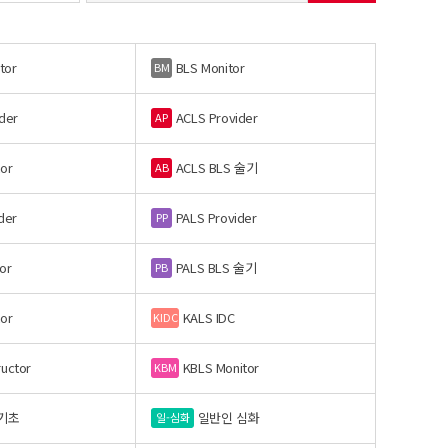
tor
BLS Monitor
BM
der
ACLS Provider
AP
or
ACLS BLS 술기
AB
der
PALS Provider
PP
or
PALS BLS 술기
PB
or
KALS IDC
KIDC
ructor
KBLS Monitor
KBM
기초
일반인 심화
일-심화