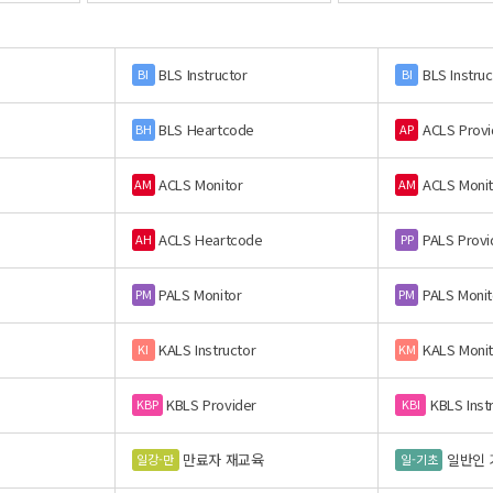
BLS Instructor
BLS Instruc
BI
BI
BLS Heartcode
ACLS Provi
BH
AP
ACLS Monitor
ACLS Monit
AM
AM
ACLS Heartcode
PALS Provi
AH
PP
PALS Monitor
PALS Monit
PM
PM
KALS Instructor
KALS Monit
KI
KM
KBLS Provider
KBLS Inst
KBP
KBI
만료자 재교육
일반인 
일강-만
일-기초