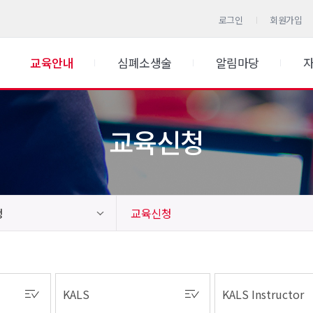
로그인
회원가입
교육안내
심폐소생술
알림마당
교육신청
청
교육신청