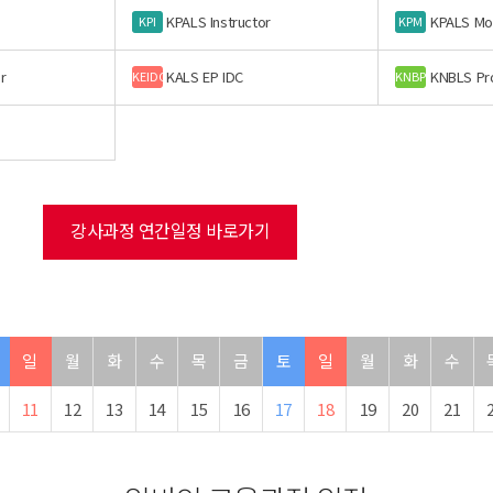
KPALS Instructor
KPALS Mo
KPI
KPM
r
KALS EP IDC
KNBLS Pr
KEIDC
KNBP
강사과정 연간일정 바로가기
일
월
화
수
목
금
토
일
월
화
수
11
12
13
14
15
16
17
18
19
20
21