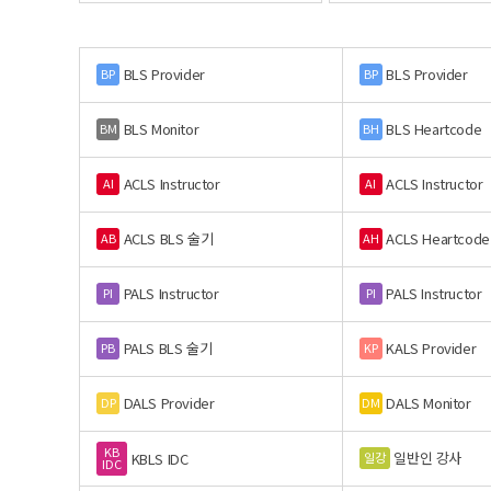
BLS Provider
BLS Provider
BP
BP
BLS Monitor
BLS Heartcode
BM
BH
ACLS Instructor
ACLS Instructor
AI
AI
ACLS BLS 술기
ACLS Heartcode
AB
AH
PALS Instructor
PALS Instructor
PI
PI
PALS BLS 술기
KALS Provider
PB
KP
DALS Provider
DALS Monitor
DP
DM
KB
일반인 강사
일강
KBLS IDC
IDC