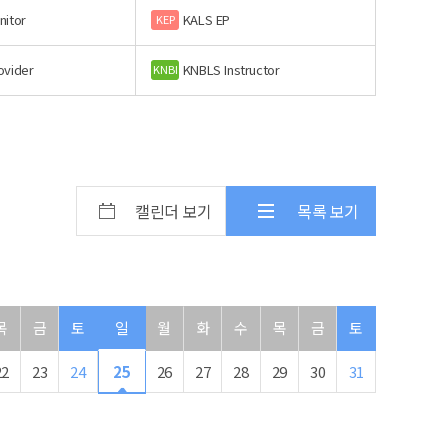
nitor
KALS EP
KEP
ovider
KNBLS Instructor
KNBI
캘린더 보기
목록 보기
목
금
토
일
월
화
수
목
금
토
22
23
24
25
26
27
28
29
30
31