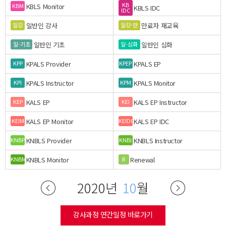
KB
KBLS Monitor
KBM
KBLS IDC
IDC
일반인 강사
만료자 재교육
일강
일강-만
일반인 기초
일반인 심화
일-기초
일-심화
KPALS Provider
KPALS EP
KPP
KPEP
KPALS Instructor
KPALS Monitor
KPI
KPM
KALS EP
KALS EP Instructor
KEP
KEI
KALS EP Monitor
KALS EP IDC
KEIM
KEIDC
KNBLS Provider
KNBLS Instructor
KNBP
KNBI
KNBLS Monitor
Renewal
KNBM
R
2020년
10
월
강사과정 연간일정 바로가기