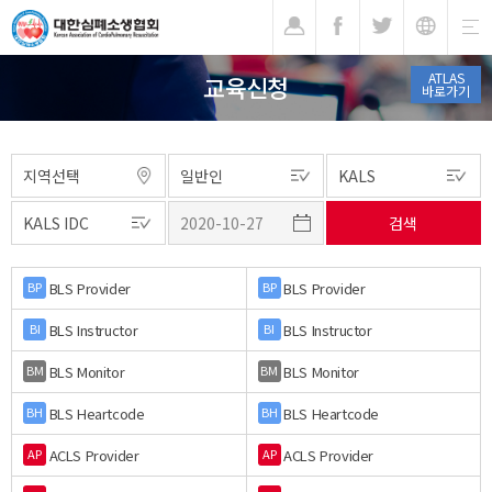
기
ATLAS
교육신청
바로가기
BLS Provider
BLS Provider
BP
BP
BLS Instructor
BLS Instructor
BI
BI
BLS Monitor
BLS Monitor
BM
BM
BLS Heartcode
BLS Heartcode
BH
BH
ACLS Provider
ACLS Provider
AP
AP