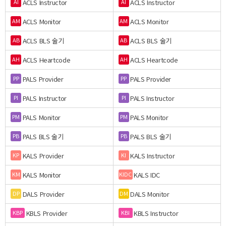
ACLS Instructor
ACLS Instructor
AI
AI
ACLS Monitor
ACLS Monitor
AM
AM
ACLS BLS 술기
ACLS BLS 술기
AB
AB
ACLS Heartcode
ACLS Heartcode
AH
AH
PALS Provider
PALS Provider
PP
PP
PALS Instructor
PALS Instructor
PI
PI
PALS Monitor
PALS Monitor
PM
PM
PALS BLS 술기
PALS BLS 술기
PB
PB
KALS Provider
KALS Instructor
KP
KI
KALS Monitor
KALS IDC
KM
KIDC
DALS Provider
DALS Monitor
DP
DM
KBLS Provider
KBLS Instructor
KBP
KBI