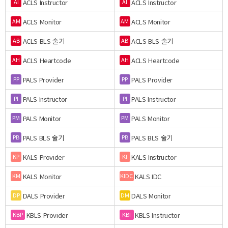
ACLS Instructor
ACLS Instructor
AI
AI
ACLS Monitor
ACLS Monitor
AM
AM
ACLS BLS 술기
ACLS BLS 술기
AB
AB
ACLS Heartcode
ACLS Heartcode
AH
AH
PALS Provider
PALS Provider
PP
PP
PALS Instructor
PALS Instructor
PI
PI
PALS Monitor
PALS Monitor
PM
PM
PALS BLS 술기
PALS BLS 술기
PB
PB
KALS Provider
KALS Instructor
KP
KI
KALS Monitor
KALS IDC
KM
KIDC
DALS Provider
DALS Monitor
DP
DM
KBLS Provider
KBLS Instructor
KBP
KBI