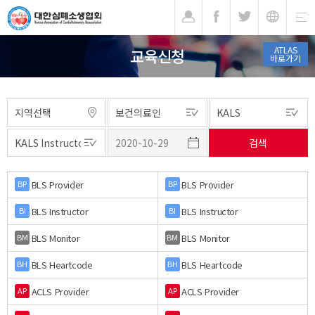
기
ATLAS
교육신청
바로가기
BLS Provider
BLS Provider
BP
BP
BLS Instructor
BLS Instructor
BI
BI
BLS Monitor
BLS Monitor
BM
BM
BLS Heartcode
BLS Heartcode
BH
BH
ACLS Provider
ACLS Provider
AP
AP