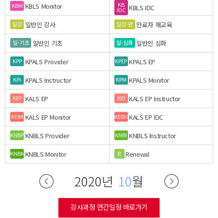
KB
KBLS Monitor
KBM
KBLS IDC
IDC
일반인 강사
만료자 재교육
일강
일강-만
일반인 기초
일반인 심화
일-기초
일-심화
KPALS Provider
KPALS EP
KPP
KPEP
KPALS Instructor
KPALS Monitor
KPI
KPM
KALS EP
KALS EP Instructor
KEP
KEI
KALS EP Monitor
KALS EP IDC
KEIM
KEIDC
KNBLS Provider
KNBLS Instructor
KNBP
KNBI
KNBLS Monitor
Renewal
KNBM
R
2020년
10
월
강사과정 연간일정 바로가기