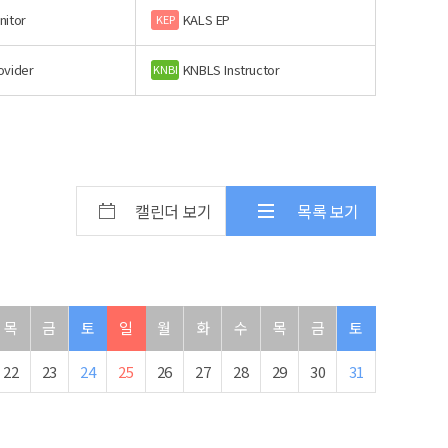
nitor
KALS EP
KEP
ovider
KNBLS Instructor
KNBI
캘린더 보기
목록 보기
목
금
토
일
월
화
수
목
금
토
22
23
24
25
26
27
28
29
30
31