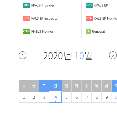
KPALS Provider
KPALS EP
KPP
KPEP
KALS EP Instructor
KALS EP Monito
KEI
KEIM
KNBLS Monitor
Renewal
KNBM
R
2020년
10
월
목
금
토
일
월
화
수
목
금
1
2
3
4
5
6
7
8
9
1