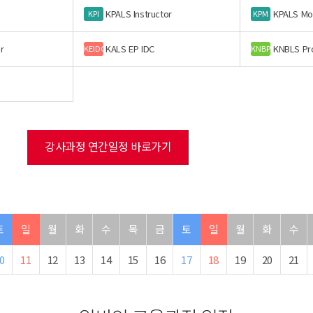
KPALS Instructor
KPALS Mo
KPI
KPM
r
KALS EP IDC
KNBLS Pr
KEIDC
KNBP
강사과정 연간일정 바로가기
토
일
월
화
수
목
금
토
일
월
화
수
0
11
12
13
14
15
16
17
18
19
20
21