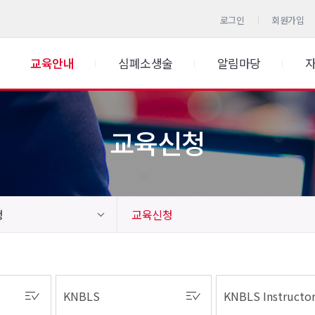
로그인
회원가입
교육안내
심폐소생술
알림마당
교육신청
청
교육신청