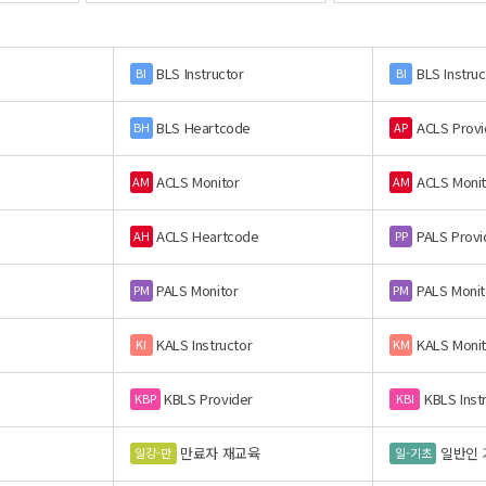
BLS Instructor
BLS Instruc
BI
BI
BLS Heartcode
ACLS Provi
BH
AP
ACLS Monitor
ACLS Monit
AM
AM
ACLS Heartcode
PALS Provi
AH
PP
PALS Monitor
PALS Monit
PM
PM
KALS Instructor
KALS Monit
KI
KM
KBLS Provider
KBLS Inst
KBP
KBI
만료자 재교육
일반인 
일강-만
일-기초