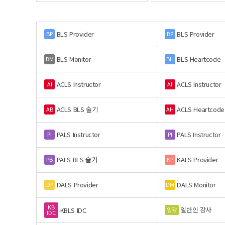
BLS Provider
BLS Provider
BP
BP
BLS Monitor
BLS Heartcode
BM
BH
ACLS Instructor
ACLS Instructor
AI
AI
ACLS BLS 술기
ACLS Heartcode
AB
AH
PALS Instructor
PALS Instructor
PI
PI
PALS BLS 술기
KALS Provider
PB
KP
DALS Provider
DALS Monitor
DP
DM
KB
일반인 강사
일강
KBLS IDC
IDC