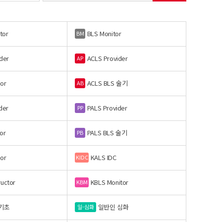
tor
BLS Monitor
BM
der
ACLS Provider
AP
or
ACLS BLS 술기
AB
der
PALS Provider
PP
or
PALS BLS 술기
PB
or
KALS IDC
KIDC
ructor
KBLS Monitor
KBM
기초
일반인 심화
일-심화