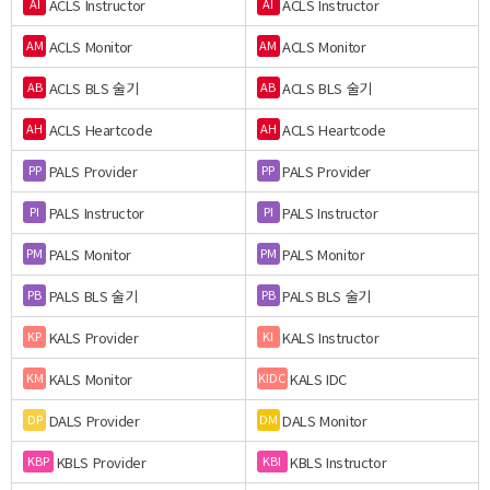
ACLS Instructor
ACLS Instructor
AI
AI
ACLS Monitor
ACLS Monitor
AM
AM
ACLS BLS 술기
ACLS BLS 술기
AB
AB
ACLS Heartcode
ACLS Heartcode
AH
AH
PALS Provider
PALS Provider
PP
PP
PALS Instructor
PALS Instructor
PI
PI
PALS Monitor
PALS Monitor
PM
PM
PALS BLS 술기
PALS BLS 술기
PB
PB
KALS Provider
KALS Instructor
KP
KI
KALS Monitor
KALS IDC
KM
KIDC
DALS Provider
DALS Monitor
DP
DM
KBLS Provider
KBLS Instructor
KBP
KBI