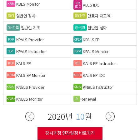
KB
KBLS Monitor
KBM
KBLS IDC
IDC
일반인 강사
만료자 재교육
일강
일강-만
일반인 기초
일반인 심화
일-기초
일-심화
KPALS Provider
KPALS EP
KPP
KPEP
KPALS Instructor
KPALS Monitor
KPI
KPM
KALS EP
KALS EP Instructor
KEP
KEI
KALS EP Monitor
KALS EP IDC
KEIM
KEIDC
KNBLS Provider
KNBLS Instructor
KNBP
KNBI
KNBLS Monitor
Renewal
KNBM
R
2020년
10
월
강사과정 연간일정 바로가기