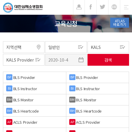
기
ATLAS
교육신청
바로가기
BLS Provider
BLS Provider
BP
BP
BLS Instructor
BLS Instructor
BI
BI
BLS Monitor
BLS Monitor
BM
BM
BLS Heartcode
BLS Heartcode
BH
BH
ACLS Provider
ACLS Provider
AP
AP