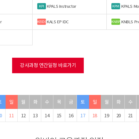
KPALS Instructor
KPALS Mo
KPI
KPM
r
KALS EP IDC
KNBLS Pr
KEIDC
KNBP
강사과정 연간일정 바로가기
토
일
월
화
수
목
금
토
일
월
화
수
0
11
12
13
14
15
16
17
18
19
20
21