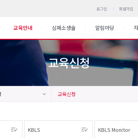
로그인
회원가입
교육안내
심폐소생술
알림마당
교육신청
청
교육신청