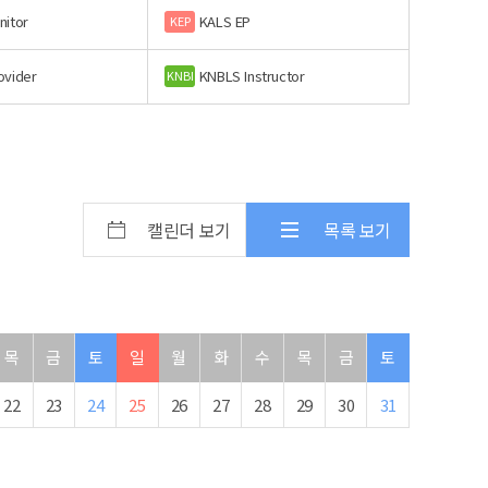
nitor
KALS EP
KEP
ovider
KNBLS Instructor
KNBI
캘린더 보기
목록 보기
목
금
토
일
월
화
수
목
금
토
22
23
24
25
26
27
28
29
30
31