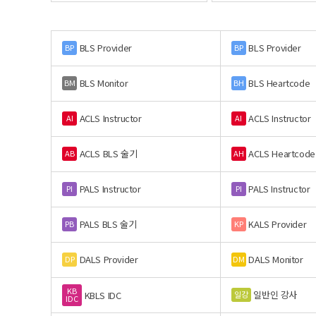
BLS Provider
BLS Provider
BP
BP
BLS Monitor
BLS Heartcode
BM
BH
ACLS Instructor
ACLS Instructor
AI
AI
ACLS BLS 술기
ACLS Heartcode
AB
AH
PALS Instructor
PALS Instructor
PI
PI
PALS BLS 술기
KALS Provider
PB
KP
DALS Provider
DALS Monitor
DP
DM
KB
일반인 강사
일강
KBLS IDC
IDC