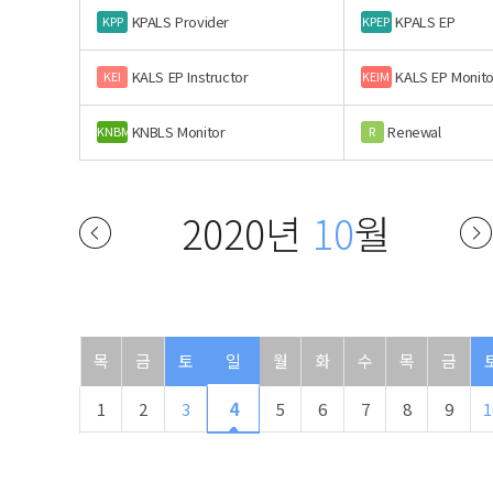
KPALS Provider
KPALS EP
KPP
KPEP
KALS EP Instructor
KALS EP Monito
KEI
KEIM
KNBLS Monitor
Renewal
KNBM
R
2020년
10
월
목
금
토
일
월
화
수
목
금
1
2
3
4
5
6
7
8
9
1