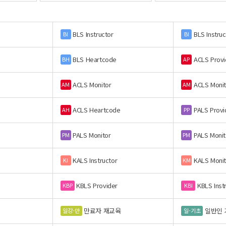
BLS Instructor
BLS Instruc
BI
BI
BLS Heartcode
ACLS Provi
BH
AP
ACLS Monitor
ACLS Monit
AM
AM
ACLS Heartcode
PALS Provi
AH
PP
PALS Monitor
PALS Monit
PM
PM
KALS Instructor
KALS Monit
KI
KM
KBLS Provider
KBLS Inst
KBP
KBI
만료자 재교육
일반인 
일강-만
일-기초