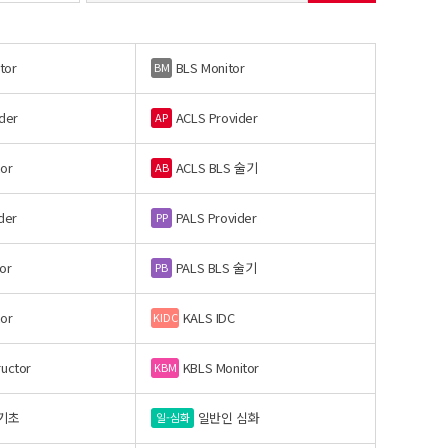
tor
BLS Monitor
BM
der
ACLS Provider
AP
or
ACLS BLS 술기
AB
der
PALS Provider
PP
or
PALS BLS 술기
PB
or
KALS IDC
KIDC
ructor
KBLS Monitor
KBM
기초
일반인 심화
일-심화