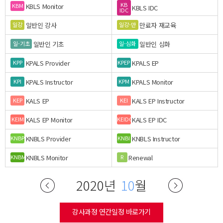
KB
KBLS Monitor
KBM
KBLS IDC
IDC
일반인 강사
만료자 재교육
일강
일강-만
일반인 기초
일반인 심화
일-기초
일-심화
KPALS Provider
KPALS EP
KPP
KPEP
KPALS Instructor
KPALS Monitor
KPI
KPM
KALS EP
KALS EP Instructor
KEP
KEI
KALS EP Monitor
KALS EP IDC
KEIM
KEIDC
KNBLS Provider
KNBLS Instructor
KNBP
KNBI
KNBLS Monitor
Renewal
KNBM
R
2020년
10
월
강사과정 연간일정 바로가기