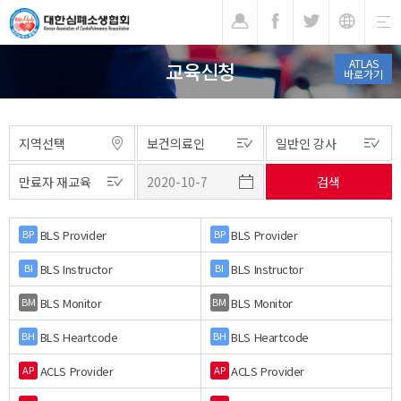
기
ATLAS
교육신청
바로가기
BLS Provider
BLS Provider
BP
BP
BLS Instructor
BLS Instructor
BI
BI
BLS Monitor
BLS Monitor
BM
BM
BLS Heartcode
BLS Heartcode
BH
BH
ACLS Provider
ACLS Provider
AP
AP