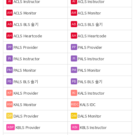
ACLS Instructor
ACLS Instructor
AI
AI
ACLS Monitor
ACLS Monitor
AM
AM
ACLS BLS 술기
ACLS BLS 술기
AB
AB
ACLS Heartcode
ACLS Heartcode
AH
AH
PALS Provider
PALS Provider
PP
PP
PALS Instructor
PALS Instructor
PI
PI
PALS Monitor
PALS Monitor
PM
PM
PALS BLS 술기
PALS BLS 술기
PB
PB
KALS Provider
KALS Instructor
KP
KI
KALS Monitor
KALS IDC
KM
KIDC
DALS Provider
DALS Monitor
DP
DM
KBLS Provider
KBLS Instructor
KBP
KBI