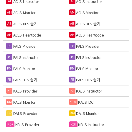
ACLS Instructor
ACLS Instructor
AI
AI
ACLS Monitor
ACLS Monitor
AM
AM
ACLS BLS 술기
ACLS BLS 술기
AB
AB
ACLS Heartcode
ACLS Heartcode
AH
AH
PALS Provider
PALS Provider
PP
PP
PALS Instructor
PALS Instructor
PI
PI
PALS Monitor
PALS Monitor
PM
PM
PALS BLS 술기
PALS BLS 술기
PB
PB
KALS Provider
KALS Instructor
KP
KI
KALS Monitor
KALS IDC
KM
KIDC
DALS Provider
DALS Monitor
DP
DM
KBLS Provider
KBLS Instructor
KBP
KBI