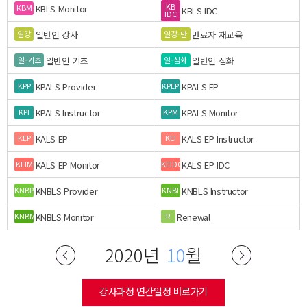
KB
KBLS Monitor
KBM
KBLS IDC
IDC
일반인 강사
만료자 재교육
일강
일강-만
일반인 기초
일반인 심화
일-기초
일-심화
KPALS Provider
KPALS EP
KPP
KPEP
KPALS Instructor
KPALS Monitor
KPI
KPM
KALS EP
KALS EP Instructor
KEP
KEI
KALS EP Monitor
KALS EP IDC
KEIM
KEIDC
KNBLS Provider
KNBLS Instructor
KNBP
KNBI
KNBLS Monitor
Renewal
KNBM
R
2020년
10
월
강사과정 연간일정 바로가기