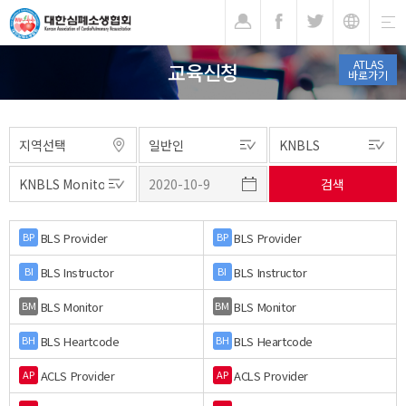
기
ATLAS
교육신청
바로가기
BLS Provider
BLS Provider
BP
BP
BLS Instructor
BLS Instructor
BI
BI
BLS Monitor
BLS Monitor
BM
BM
BLS Heartcode
BLS Heartcode
BH
BH
ACLS Provider
ACLS Provider
AP
AP