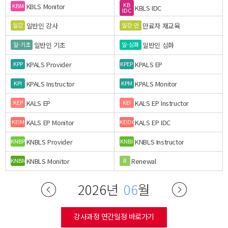
KB
KBLS Monitor
KBM
KBLS IDC
IDC
일반인 강사
만료자 재교육
일강
일강-만
일반인 기초
일반인 심화
일-기초
일-심화
KPALS Provider
KPALS EP
KPP
KPEP
KPALS Instructor
KPALS Monitor
KPI
KPM
KALS EP
KALS EP Instructor
KEP
KEI
KALS EP Monitor
KALS EP IDC
KEIM
KEIDC
KNBLS Provider
KNBLS Instructor
KNBP
KNBI
KNBLS Monitor
Renewal
KNBM
R
2026년
06
월
강사과정 연간일정 바로가기