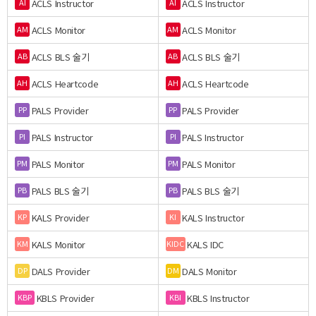
ACLS Instructor
ACLS Instructor
AI
AI
ACLS Monitor
ACLS Monitor
AM
AM
ACLS BLS 술기
ACLS BLS 술기
AB
AB
ACLS Heartcode
ACLS Heartcode
AH
AH
PALS Provider
PALS Provider
PP
PP
PALS Instructor
PALS Instructor
PI
PI
PALS Monitor
PALS Monitor
PM
PM
PALS BLS 술기
PALS BLS 술기
PB
PB
KALS Provider
KALS Instructor
KP
KI
KALS Monitor
KALS IDC
KM
KIDC
DALS Provider
DALS Monitor
DP
DM
KBLS Provider
KBLS Instructor
KBP
KBI