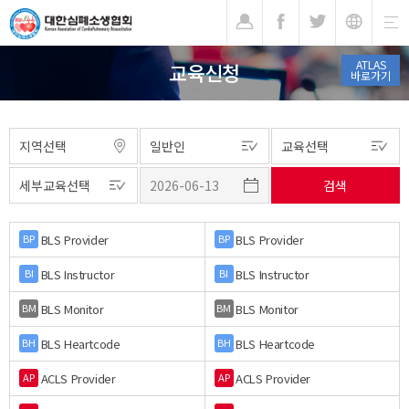
기
ATLAS
교육신청
바로가기
BLS Provider
BLS Provider
BP
BP
BLS Instructor
BLS Instructor
BI
BI
BLS Monitor
BLS Monitor
BM
BM
BLS Heartcode
BLS Heartcode
BH
BH
ACLS Provider
ACLS Provider
AP
AP