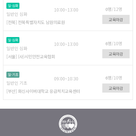
일-심화
0명
/12명
10:00~13:00
일반인 심화
교육마감
[전북] 전북특별자치도 남원의료원
일-심화
6명
/10명
10:00~13:00
일반인 심화
교육마감
[서울] (사)시민안전교육협회
일-기초
6명
/10명
09:00~10:30
일반인 기초
교육마감
[부산] 화신사이버대학교 응급처치교육센터