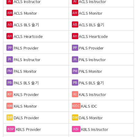
ACLS Instructor
ACLS Instructor
AI
AI
ACLS Monitor
ACLS Monitor
AM
AM
ACLS BLS 술기
ACLS BLS 술기
AB
AB
ACLS Heartcode
ACLS Heartcode
AH
AH
PALS Provider
PALS Provider
PP
PP
PALS Instructor
PALS Instructor
PI
PI
PALS Monitor
PALS Monitor
PM
PM
PALS BLS 술기
PALS BLS 술기
PB
PB
KALS Provider
KALS Instructor
KP
KI
KALS Monitor
KALS IDC
KM
KIDC
DALS Provider
DALS Monitor
DP
DM
KBLS Provider
KBLS Instructor
KBP
KBI