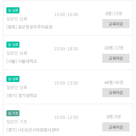
일-심화
8명
/10명
13:00~16:00
일반인 심화
교육마감
[충북] 공군항공우주의료원
일-심화
20명
/22명
15:00~18:00
일반인 심화
교육마감
[서울] 서울대학교
일-심화
46명
/46명
10:00~13:00
일반인 심화
교육마감
[경기] 경기대학교
일-기초
8명
/9명
10:00~12:00
일반인 기초
교육마감
[경기] (사)오산시자원봉사센터