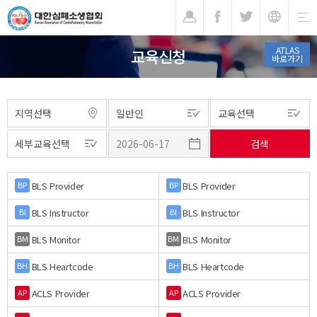
기
ATLAS
교육신청
바로가기
BLS Provider
BLS Provider
BP
BP
BLS Instructor
BLS Instructor
BI
BI
BLS Monitor
BLS Monitor
BM
BM
BLS Heartcode
BLS Heartcode
BH
BH
ACLS Provider
ACLS Provider
AP
AP