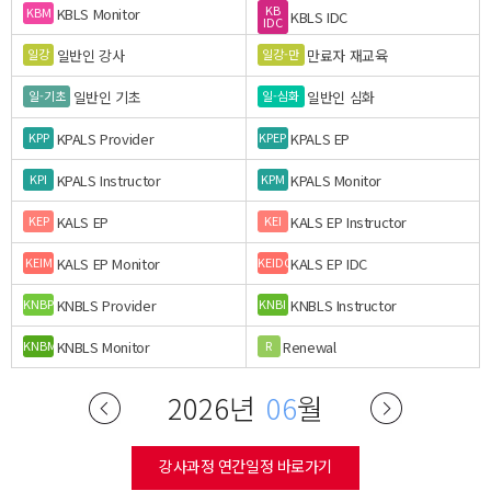
KB
KBLS Monitor
KBM
KBLS IDC
IDC
일반인 강사
만료자 재교육
일강
일강-만
일반인 기초
일반인 심화
일-기초
일-심화
KPALS Provider
KPALS EP
KPP
KPEP
KPALS Instructor
KPALS Monitor
KPI
KPM
KALS EP
KALS EP Instructor
KEP
KEI
KALS EP Monitor
KALS EP IDC
KEIM
KEIDC
KNBLS Provider
KNBLS Instructor
KNBP
KNBI
KNBLS Monitor
Renewal
KNBM
R
2026년
06
월
강사과정 연간일정 바로가기