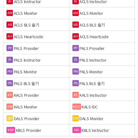
ACLS Instructor
ACLS Instructor
AI
AI
ACLS Monitor
ACLS Monitor
AM
AM
ACLS BLS 술기
ACLS BLS 술기
AB
AB
ACLS Heartcode
ACLS Heartcode
AH
AH
PALS Provider
PALS Provider
PP
PP
PALS Instructor
PALS Instructor
PI
PI
PALS Monitor
PALS Monitor
PM
PM
PALS BLS 술기
PALS BLS 술기
PB
PB
KALS Provider
KALS Instructor
KP
KI
KALS Monitor
KALS IDC
KM
KIDC
DALS Provider
DALS Monitor
DP
DM
KBLS Provider
KBLS Instructor
KBP
KBI