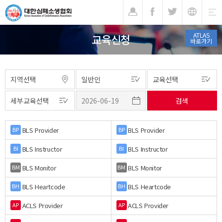
기
ATLAS
교육신청
바로가기
BLS Provider
BLS Provider
BP
BP
BLS Instructor
BLS Instructor
BI
BI
BLS Monitor
BLS Monitor
BM
BM
BLS Heartcode
BLS Heartcode
BH
BH
ACLS Provider
ACLS Provider
AP
AP