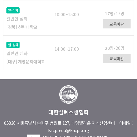
일-심화
17명
/17명
10:00~15:00
일반인 심화
교육마감
[경북] 선린대학교
일-심화
20명
/20명
14:00~17:00
일반인 심화
교육마감
[대구] 계명문화대학교
대한심폐소생협회
05836 서울특별시 송파구 법원로 127, 대명벨리온 지식산업센터
이메일 :
kacpredu@kacpr.org