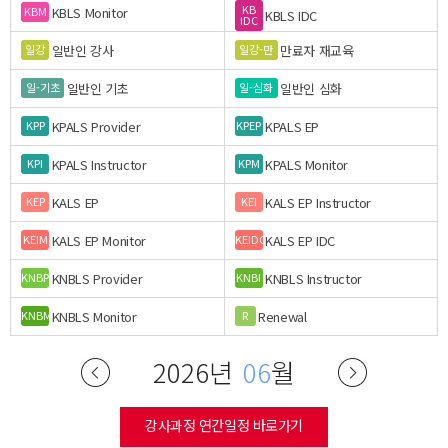
KB
KBLS Monitor
KBM
KBLS IDC
IDC
일반인 강사
만료자 재교육
일강
일강-만
일반인 기초
일반인 심화
일-기초
일-심화
KPALS Provider
KPALS EP
KPP
KPEP
KPALS Instructor
KPALS Monitor
KPI
KPM
KALS EP
KALS EP Instructor
KEP
KEI
KALS EP Monitor
KALS EP IDC
KEIM
KEIDC
KNBLS Provider
KNBLS Instructor
KNBP
KNBI
KNBLS Monitor
Renewal
KNBM
R
2026년
06
월
강사과정 연간일정 바로가기