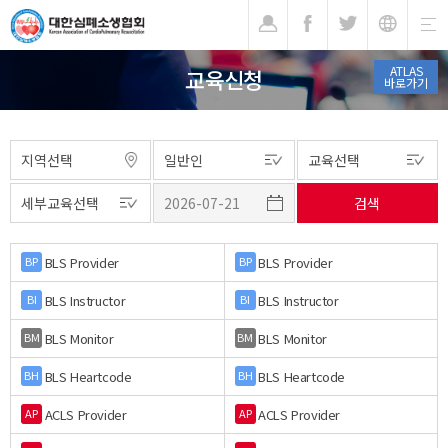
기
ATLAS
교육신청
바로가기
BLS Provider
BLS Provider
BP
BP
BLS Instructor
BLS Instructor
BI
BI
BLS Monitor
BLS Monitor
BM
BM
BLS Heartcode
BLS Heartcode
BH
BH
ACLS Provider
ACLS Provider
AP
AP