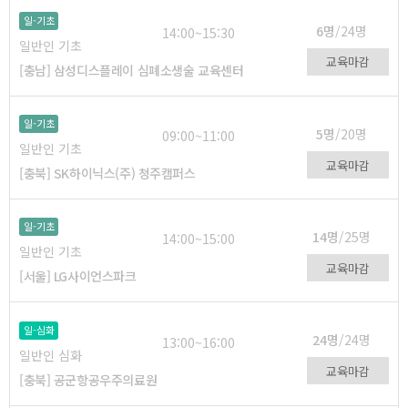
일-기초
6명
/24명
14:00~15:30
일반인 기초
교육마감
[충남] 삼성디스플레이 심폐소생술 교육센터
일-기초
5명
/20명
09:00~11:00
일반인 기초
교육마감
[충북] SK하이닉스(주) 청주캠퍼스
일-기초
14명
/25명
14:00~15:00
일반인 기초
교육마감
[서울] LG사이언스파크
일-심화
24명
/24명
13:00~16:00
일반인 심화
교육마감
[충북] 공군항공우주의료원