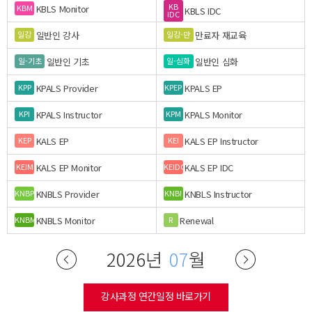
KB
KBLS Monitor
KBM
KBLS IDC
IDC
일반인 강사
만료자 재교육
일강
일강-만
일반인 기초
일반인 심화
일-기초
일-심화
KPALS Provider
KPALS EP
KPP
KPEP
KPALS Instructor
KPALS Monitor
KPI
KPM
KALS EP
KALS EP Instructor
KEP
KEI
KALS EP Monitor
KALS EP IDC
KEIM
KEIDC
KNBLS Provider
KNBLS Instructor
KNBP
KNBI
KNBLS Monitor
Renewal
KNBM
R
2026년
07
월
강사과정 연간일정 바로가기