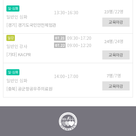
일-심화
23명
/22명
13:30~16:30
일반인 심화
교육마감
[경기] 경기도국민안전체험관
09:30~17:20
07.21
일강
24명
/24명
09:00~12:20
07.22
일반인 강사
[기타] KACPR
교육마감
일-심화
7명
/7명
14:00~17:00
일반인 심화
교육마감
[충북] 공군항공우주의료원