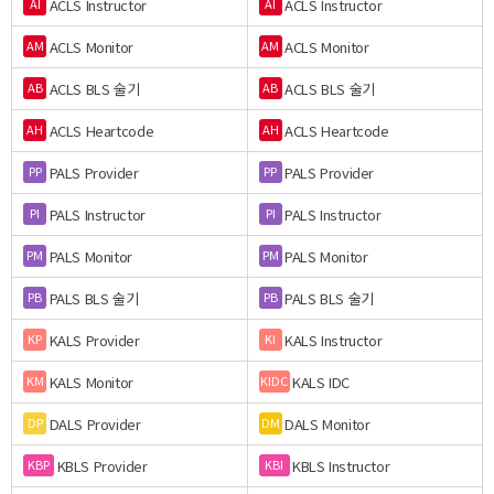
ACLS Instructor
ACLS Instructor
AI
AI
ACLS Monitor
ACLS Monitor
AM
AM
ACLS BLS 술기
ACLS BLS 술기
AB
AB
ACLS Heartcode
ACLS Heartcode
AH
AH
PALS Provider
PALS Provider
PP
PP
PALS Instructor
PALS Instructor
PI
PI
PALS Monitor
PALS Monitor
PM
PM
PALS BLS 술기
PALS BLS 술기
PB
PB
KALS Provider
KALS Instructor
KP
KI
KALS Monitor
KALS IDC
KM
KIDC
DALS Provider
DALS Monitor
DP
DM
KBLS Provider
KBLS Instructor
KBP
KBI