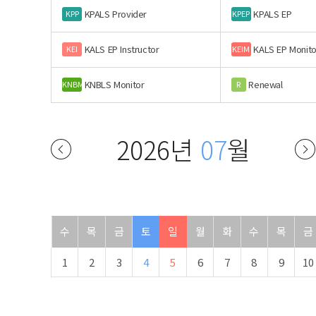
KPALS Provider
KPALS EP
KPP
KPEP
KALS EP Instructor
KALS EP Monito
KEI
KEIM
KNBLS Monitor
Renewal
KNBM
R
2026년
07
월
수
목
금
토
일
월
화
수
목
금
1
2
3
4
5
6
7
8
9
10