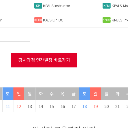
KPALS Instructor
KPALS Mo
KPI
KPM
r
KALS EP IDC
KNBLS Pr
KEIDC
KNBP
강사과정 연간일정 바로가기
토
일
월
화
수
목
금
토
일
월
화
11
12
13
14
15
16
17
18
19
20
21