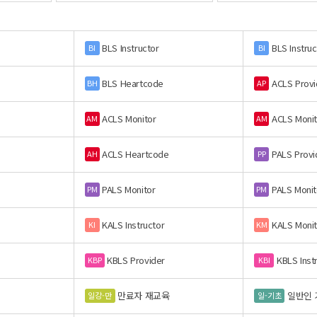
BLS Instructor
BLS Instruc
BI
BI
BLS Heartcode
ACLS Provi
BH
AP
ACLS Monitor
ACLS Monit
AM
AM
ACLS Heartcode
PALS Provi
AH
PP
PALS Monitor
PALS Monit
PM
PM
KALS Instructor
KALS Monit
KI
KM
KBLS Provider
KBLS Inst
KBP
KBI
만료자 재교육
일반인 
일강-만
일-기초