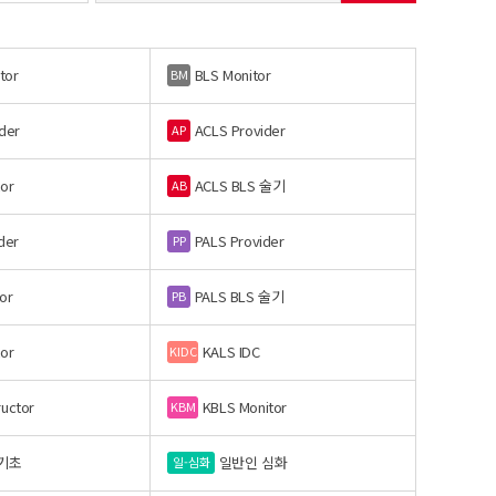
tor
BLS Monitor
BM
der
ACLS Provider
AP
or
ACLS BLS 술기
AB
der
PALS Provider
PP
or
PALS BLS 술기
PB
or
KALS IDC
KIDC
ructor
KBLS Monitor
KBM
기초
일반인 심화
일-심화