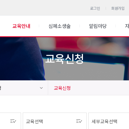
로그인
회원가입
교육안내
심폐소생술
알림마당
교육신청
청
교육신청