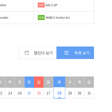
nitor
KALS EP
KEP
ovider
KNBLS Instructor
KNBI
캘린더 보기
목록 보기
수
목
금
토
일
월
화
수
목
금
22
23
24
25
26
27
28
29
30
31