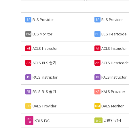
BLS Provider
BLS Provider
BP
BP
BLS Monitor
BLS Heartcode
BM
BH
ACLS Instructor
ACLS Instructor
AI
AI
ACLS BLS 술기
ACLS Heartcode
AB
AH
PALS Instructor
PALS Instructor
PI
PI
PALS BLS 술기
KALS Provider
PB
KP
DALS Provider
DALS Monitor
DP
DM
KB
일반인 강사
일강
KBLS IDC
IDC