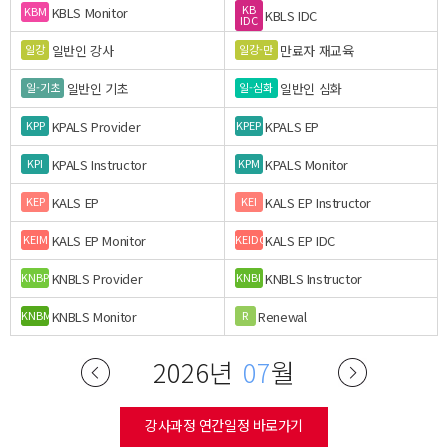
KB
KBLS Monitor
KBM
KBLS IDC
IDC
일반인 강사
만료자 재교육
일강
일강-만
일반인 기초
일반인 심화
일-기초
일-심화
KPALS Provider
KPALS EP
KPP
KPEP
KPALS Instructor
KPALS Monitor
KPI
KPM
KALS EP
KALS EP Instructor
KEP
KEI
KALS EP Monitor
KALS EP IDC
KEIM
KEIDC
KNBLS Provider
KNBLS Instructor
KNBP
KNBI
KNBLS Monitor
Renewal
KNBM
R
2026년
07
월
강사과정 연간일정 바로가기