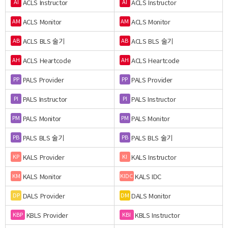
ACLS Instructor
ACLS Instructor
AI
AI
ACLS Monitor
ACLS Monitor
AM
AM
ACLS BLS 술기
ACLS BLS 술기
AB
AB
ACLS Heartcode
ACLS Heartcode
AH
AH
PALS Provider
PALS Provider
PP
PP
PALS Instructor
PALS Instructor
PI
PI
PALS Monitor
PALS Monitor
PM
PM
PALS BLS 술기
PALS BLS 술기
PB
PB
KALS Provider
KALS Instructor
KP
KI
KALS Monitor
KALS IDC
KM
KIDC
DALS Provider
DALS Monitor
DP
DM
KBLS Provider
KBLS Instructor
KBP
KBI