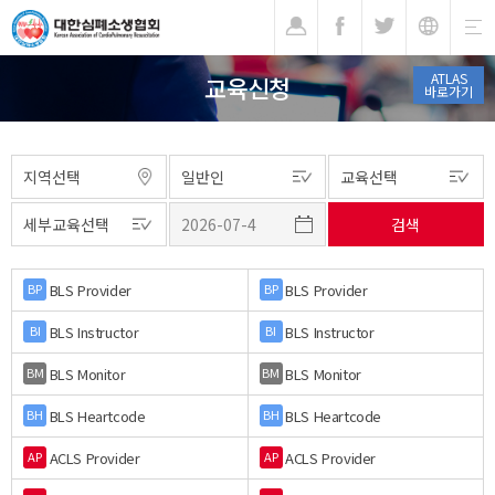
기
ATLAS
교육신청
바로가기
BLS Provider
BLS Provider
BP
BP
BLS Instructor
BLS Instructor
BI
BI
BLS Monitor
BLS Monitor
BM
BM
BLS Heartcode
BLS Heartcode
BH
BH
ACLS Provider
ACLS Provider
AP
AP