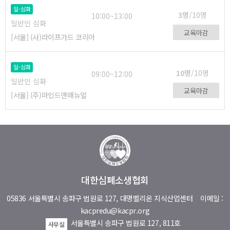
일-심화
3명
/10명
10:00~13:00
일반인 심화
교육마감
[서울] (사)라이프가드 코리아
일-심화
10명
/10명
09:00~12:00
일반인 심화
교육마감
[서울] (주)마인드앤매뉴얼
대한심폐소생협회
05836 서울특별시 송파구 법원로 127, 대명벨리온 지식산업센터
이메일 :
kacpredu@kacpr.org
서울특별시 송파구 법원로 127, 811호
사무실