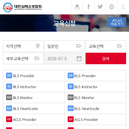
기
ATLAS
교육신청
바로가기
BLS Provider
BLS Provider
BP
BP
BLS Instructor
BLS Instructor
BI
BI
BLS Monitor
BLS Monitor
BM
BM
BLS Heartcode
BLS Heartcode
BH
BH
ACLS Provider
ACLS Provider
AP
AP