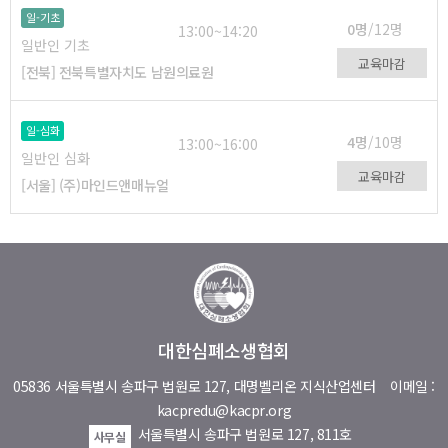
일-기초
0명
/12명
13:00~14:20
일반인 기초
교육마감
[전북] 전북특별자치도 남원의료원
일-심화
4명
/10명
13:00~16:00
일반인 심화
교육마감
[서울] (주)마인드앤매뉴얼
대한심폐소생협회
05836 서울특별시 송파구 법원로 127, 대명벨리온 지식산업센터
이메일 :
kacpredu@kacpr.org
서울특별시 송파구 법원로 127, 811호
사무실