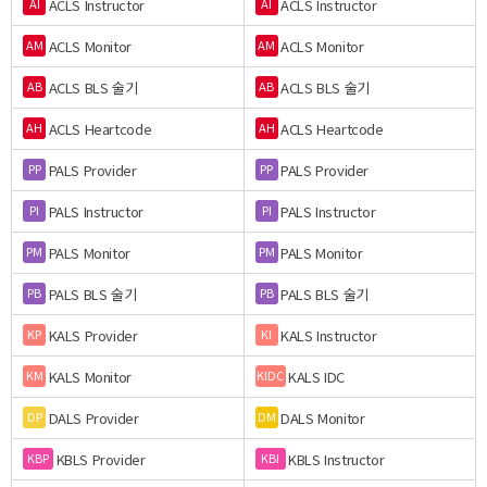
ACLS Instructor
ACLS Instructor
AI
AI
ACLS Monitor
ACLS Monitor
AM
AM
ACLS BLS 술기
ACLS BLS 술기
AB
AB
ACLS Heartcode
ACLS Heartcode
AH
AH
PALS Provider
PALS Provider
PP
PP
PALS Instructor
PALS Instructor
PI
PI
PALS Monitor
PALS Monitor
PM
PM
PALS BLS 술기
PALS BLS 술기
PB
PB
KALS Provider
KALS Instructor
KP
KI
KALS Monitor
KALS IDC
KM
KIDC
DALS Provider
DALS Monitor
DP
DM
KBLS Provider
KBLS Instructor
KBP
KBI