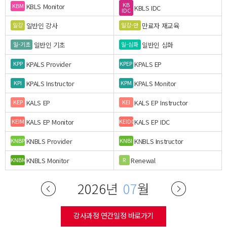
KB
KBLS Monitor
KBM
KBLS IDC
IDC
일반인 강사
만료자 재교육
일강
일강-만
일반인 기초
일반인 심화
일-기초
일-심화
KPALS Provider
KPALS EP
KPP
KPEP
KPALS Instructor
KPALS Monitor
KPI
KPM
KALS EP
KALS EP Instructor
KEP
KEI
KALS EP Monitor
KALS EP IDC
KEIM
KEIDC
KNBLS Provider
KNBLS Instructor
KNBP
KNBI
KNBLS Monitor
Renewal
KNBM
R
2026년
07
월
강사과정 연간일정 바로가기